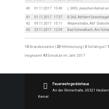
40
01.11.2017
15:40
L 3455, zwi­schen Kemel u
41
01.11.2017
17:37
B 260, Abfahrt Gewer­be­ge
42
09.11.2017
15:11
Wis­per­stra­ße, Abf. Dicksch
43
23.11.2017
12:09
Bad Schwal­bach, Am Sch
10
Brand­ein­sät­ze |
20
Hil­fe­leis­tung |
0
Gefahr­gut |
Ins­ge­samt
43
Ein­sät­ze im Jahr 2017
Feuerwehrgerätehaus
An der Römerhalle, 65321 Heiden
Kemel