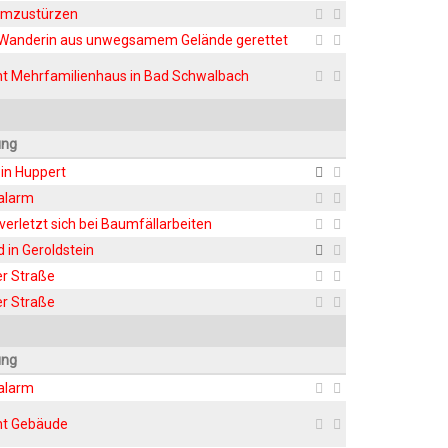
umzustürzen
 Wan­de­rin aus unweg­sa­mem Gelän­de gerettet
t Mehr­fa­mi­li­en­haus in Bad Schwalbach
ung
 in Huppert
ralarm
r ver­letzt sich bei Baumfällarbeiten
d in Geroldstein
r Straße
r Straße
ung
ralarm
cht Gebäude