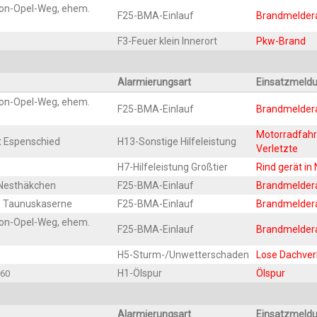
von-Opel-Weg, ehem.
F25-BMA-Ein­lauf
Brand­mel­de
F3-Feu­er klein Innerort
Pkw-Brand
Alar­mie­rungs­art
Ein­satz­mel­d
von-Opel-Weg, ehem.
F25-BMA-Ein­lauf
Brand­mel­de
Motor­rad­fah­
rt Espenschied
H13-Sons­ti­ge Hilfeleistung
Verletzte
H7-Hil­fe­leis­tung Großtier
Rind gerät in
s Nesthäkchen
F25-BMA-Ein­lauf
Brand­mel­de
m. Taunuskaserne
F25-BMA-Ein­lauf
Brand­mel­de
von-Opel-Weg, ehem.
F25-BMA-Ein­lauf
Brand­mel­de
H5-Sturm-/Un­wet­ter­scha­den
Lose Dach­ver
H1-Ölspur
Ölspur
60
Alar­mie­rungs­art
Ein­satz­mel­d