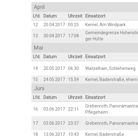
April
Lfd.
Datum
Uhr­zeit
Ein­satz­ort
12
20.04.2017
00:25
Kemel, Am Windpark
Gemein­de­gren­ze Hohen­ste
13
30.04.2017
17:08
ger Hütte
Mai
Lfd.
Datum
Uhr­zeit
Ein­satz­ort
14
20.05.2017
06:30
Wat­zel­hain, Schlehenweg
15
24.05.2017
15:59
Kemel, Bäder­stra­ße, ehe
Juni
Lfd.
Datum
Uhr­zeit
Ein­satz­ort
Gre­ben­roth, Pan­ora­ma­stra
16
03.06.2017
22:11
Pflegeheim
17
03.06.2017
23:37
Gre­ben­roth, Panoramastr
18
13.06.2017
10:43
Kemel, Bäder­stra­ße