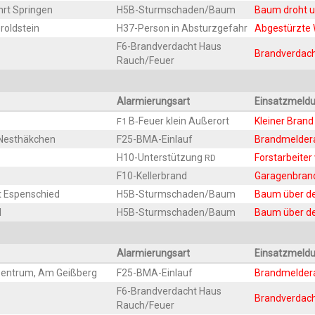
ahrt Springen
H5B-Sturm­scha­den/­Baum
Baum droht 
eroldstein
H37-Per­son in Absturzgefahr
Abge­stürz­te
F6-Brand­ver­dacht Haus
Brand­ver­dach
Rauch/Feuer
Alar­mie­rungs­art
Ein­satz­mel­d
B‑Feuer klein Außerort
Klei­ner Brand
F1
s Nesthäkchen
F25-BMA-Ein­lauf
Brand­mel­de
H10-Unter­stüt­zung
Forst­ar­bei­te
RD
F10-Kel­ler­brand
Gara­gen­bran
rt Espenschied
H5B-Sturm­scha­den/­Baum
Baum über de
l
H5B-Sturm­scha­den/­Baum
Baum über de
Alar­mie­rungs­art
Ein­satz­mel­d
-Zen­trum, Am Geißberg
F25-BMA-Ein­lauf
Brand­mel­de
F6-Brand­ver­dacht Haus
Brand­ver­da
Rauch/Feuer