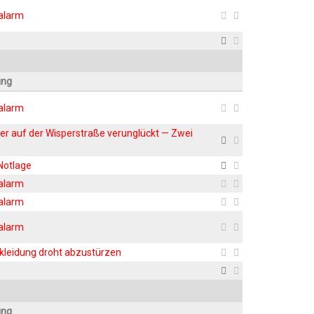
ralarm
ung
ralarm
rer auf der Wis­per­stra­ße ver­un­glückt — Zwei
 Notlage
ralarm
ralarm
ralarm
­klei­dung droht abzustürzen
ung