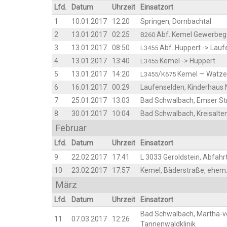
Lfd.
Datum
Uhr­zeit
Ein­satz­ort
1
10.01.2017
12:20
Sprin­gen, Dornbachtal
2
13.01.2017
02:25
Abf. Kemel Gewer­be­g
B260
3
13.01.2017
08:50
Abf. Hup­pert -> Lau
L3455
4
13.01.2017
13:40
Kemel -> Huppert
L3455
5
13.01.2017
14:20
/
Kemel — Watze
L3455
K675
6
16.01.2017
00:29
Lau­fen­sel­den, Kin­der­hau
7
25.01.2017
13:03
Bad Schwal­bach, Emser S
8
30.01.2017
10:04
Bad Schwal­bach, Kreis­al­te
Febru­ar
Lfd.
Datum
Uhr­zeit
Ein­satz­ort
9
22.02.2017
17:41
L 3033 Gerold­stein, Abfah
10
23.02.2017
17:57
Kemel, Bäder­stra­ße, ehe
März
Lfd.
Datum
Uhr­zeit
Ein­satz­ort
Bad Schwal­bach, Mar­tha-
11
07.03.2017
12:26
Tannenwaldklinik