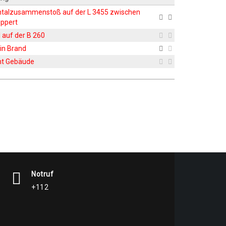
on­tal­zu­sam­men­stoß auf der L 3455 zwi­schen
ppert
ll auf der B 260
 in Brand
cht Gebäude
Notruf
+112