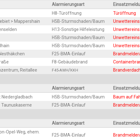
Alar­mie­rungs­art
Ein­satz­mel­d
H8-Tür­öff­nung
Tür­öff­nung
e­biet > Mappershain
H5B-Sturm­scha­den/­Baum
Unwet­ter­ein­
fenselden
H13-Sons­ti­ge Hilfeleistung
Unwet­ter­ein­
H5B-Sturm­scha­den/­Baum
Unwet­ter­ein­
lhain
H5B-Sturm­scha­den/­Baum
Unwet­ter­ein­
s Nesthäkchen
F25-BMA-Ein­lauf
Brand­mel­de
traße
F8-Gebäu­de­brand
Con­tai­ner­b
n­zen­trum, Reitallee
/
Brand­ver­dac
F45-AWH
KKH
Alar­mie­rungs­art
Ein­satz­mel­d
rt Niedergladbach
H5B-Sturm­scha­den/­Baum
Baum auf Fa
m. Taunuskaserne
F25-BMA-Ein­lauf
Brand­mel­de
Alar­mie­rungs­art
Ein­satz­mel­d
von-Opel-Weg, ehem.
F25-BMA-Ein­lauf
Brand­mel­de