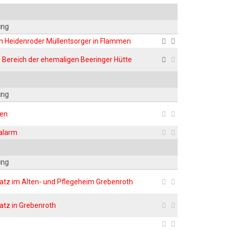
ung
on Hei­den­ro­der Müll­ent­sor­ger in Flammen
Bereich der ehe­ma­li­gen Beer­in­ger Hütte
ung
den
ralarm
ung
­satz im Alten- und Pfle­ge­heim Grebenroth
satz in Grebenroth