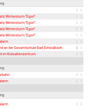
ung
satz Win­ter­sturm “Egon”
satz Win­ter­sturm “Egon”
satz Win­ter­sturm “Egon”
satz Win­ter­sturm “Egon”
ralarm
rand an der Gesamt­schu­le Bad Schwalbach
ht im Kreisaltenzentrum
ung
hrbahn
ralarm
ung
ralarm