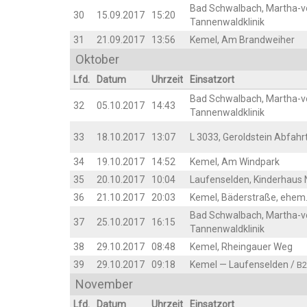
Bad Schwal­bach, Mar­tha-
30
15.09.2017
15:20
Tannenwaldklinik
31
21.09.2017
13:56
Kemel, Am Brandweiher
Okto­ber
Lfd.
Datum
Uhr­zeit
Ein­satz­ort
Bad Schwal­bach, Mar­tha-
32
05.10.2017
14:43
Tannenwaldklinik
33
18.10.2017
13:07
L 3033, Gerold­stein Abfah
34
19.10.2017
14:52
Kemel, Am Windpark
35
20.10.2017
10:04
Lau­fen­sel­den, Kin­der­hau
36
21.10.2017
20:03
Kemel, Bäder­stra­ße, ehe
Bad Schwal­bach, Mar­tha-
37
25.10.2017
16:15
Tannenwaldklinik
38
29.10.2017
08:48
Kemel, Rhein­gau­er Weg
39
29.10.2017
09:18
Kemel — Lau­fen­sel­den /
B2
Novem­ber
Lfd.
Datum
Uhr­zeit
Ein­satz­ort