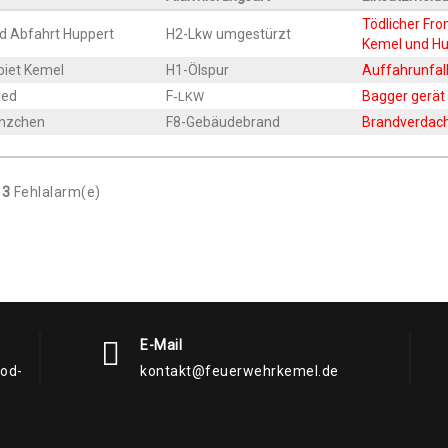
Töd­li­cher Fr
nd Abfahrt Huppert
H2-Lkw umge­stürzt
Kemel und Hu
­biet Kemel
H1-Ölspur
Auf­fahr­un­fa
ied
F‑
Bag­ger gerät
LKW
änzchen
F8-Gebäu­de­brand
Brand­ver­da
13
Fehlalarm(e)
E-Mail
rod-
kontakt@feuerwehrkemel.de