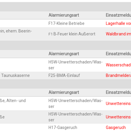
Alar­mie­rungs­art
Ein­satz­mel­d
F17-Klei­ne Betriebe
Lager­hal­le v
in, ehem. Beer­in­
B‑Feuer klein Außerort
Wald­brand im 
F1
Alar­mie­rungs­art
Ein­satz­mel­d
H5W-Unwet­ter­scha­den/­Was­
Was­ser­scha­
ser
m. Taunuskaserne
F25-BMA-Ein­lauf
Brand­mel­de
Alar­mie­rungs­art
Ein­satz­mel­d
­ße, Alten- und
H5W-Unwet­ter­scha­den/­Was­
Unwet­ter­ein
ser
H5W-Unwet­ter­scha­den/­Was­
aße
Unwet­ter­ein­
ser
H17-Gas­ge­ruch
Gas­ge­ruch