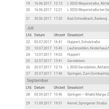
19
16.06.2017
12:13
L 3033 Wis­per­stra­ße, Abf
20
16.06.2017
12:21
L 3033 Wis­per­stra­ße bei G
21
30.06.2017
17:20
Bad Schwal­bach, Badweg
Juli
Lfd.
Datum
Uhr­zeit
Ein­satz­ort
22
05.07.2017
16:41
Hup­pert, Schulstraße
23
10.07.2017
15:45
Lau­fen­sel­den, Kin­der­hau
24
12.07.2017
14:52
Hup­pert
25
22.07.2017
13:41
Gerold­stein
26
25.07.2017
12:15
L 3033 Gerold­stein, Abfah
27
25.07.2017
17:40
Sprin­gen, Zum Dornbachta
Sep­tem­ber
Lfd.
Datum
Uhr­zeit
Ein­satz­ort
28
05.09.2017
15:46
Sprin­gen — Bhak­ti Mar­ga
29
11.09.2017
19:51
Kemel, Sprin­ge­ner Straße