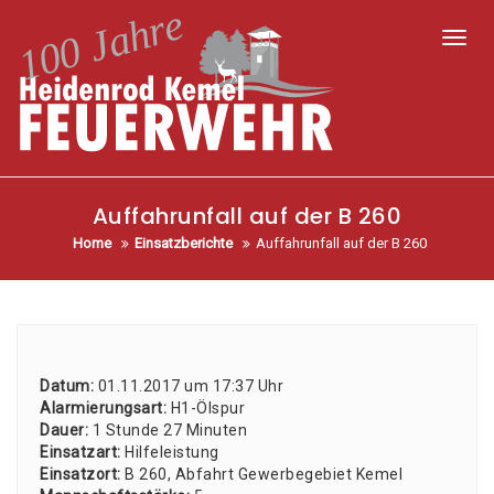
Toggl
Auffahrunfall auf der B 260
Home
Einsatzberichte
Auffahrunfall auf der B 260
Datum:
01.11.2017 um 17:37 Uhr
Alar­mie­rungs­art:
H1-Ölspur
Dau­er:
1 Stun­de 27 Minu­ten
Ein­satz­art:
Hil­fe­leis­tung
Ein­satz­ort:
B 260, Abfahrt Gewer­be­ge­biet Kemel