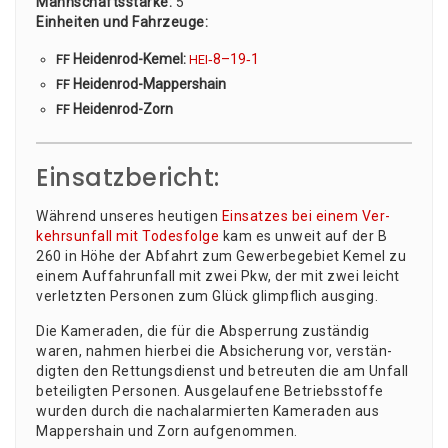
Mann­schafts­stär­ke:
5
Ein­hei­ten und Fahr­zeu­ge:
Hei­den­rod-Kemel:
‑8–19‑1
FF
HEI
Hei­den­rod-Map­pers­hain
FF
Hei­den­rod-Zorn
FF
Einsatzbericht:
Wäh­rend unse­res heu­ti­gen
Ein­sat­zes bei einem Ver­
kehrs­un­fall mit Todes­fol­ge
kam es unweit auf der B
260 in Höhe der Abfahrt zum Gewer­be­ge­biet Kemel zu
einem Auf­fahr­un­fall mit zwei Pkw, der mit zwei leicht
ver­letz­ten Per­so­nen zum Glück glimpf­lich ausging.
Die Kame­ra­den, die für die Absper­rung zustän­dig
waren, nah­men hier­bei die Absi­che­rung vor, ver­stän­
dig­ten den Ret­tungs­dienst und betreu­ten die am Unfall
betei­lig­ten Per­so­nen. Aus­ge­lau­fe­ne Betriebs­stof­fe
wur­den durch die nach­alar­mier­ten Kame­ra­den aus
Map­pers­hain und Zorn aufgenommen.