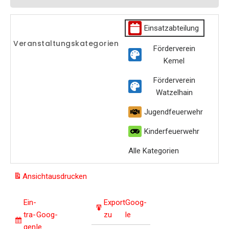
Einsatzabteilung
Veranstaltungskategorien
Förderverein
Kemel
Förderverein
Watzelhain
Jugendfeuerwehr
Kinderfeuerwehr
Alle Kategorien
Ansicht
ausdrucken
Ein­
Export
Goog­
tra­
Goog­
zu
le
gen
le