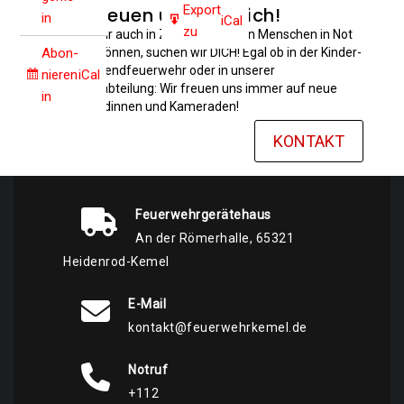
Export
Wir freuen uns auf Dich!
in
iCal
zu
Damit wir auch in Zukunft anderen Menschen in Not
helfen können, suchen wir DICH! Egal ob in der Kinder-
Abon­
und Jugendfeuerwehr oder in unserer
nie­ren
iCal
Einsatzabteilung: Wir freuen uns immer auf neue
in
Kameradinnen und Kameraden!
KONTAKT
Feuerwehrgerätehaus
An der Römerhalle, 65321
Heidenrod-Kemel
E-Mail
kontakt@feuerwehrkemel.de
Notruf
+112