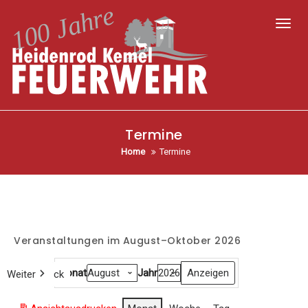
Toggl
Termine
Home
Termine
Veranstaltungen im August–Oktober 2026
Monat
Jahr
Weiter
Heute
Zurück