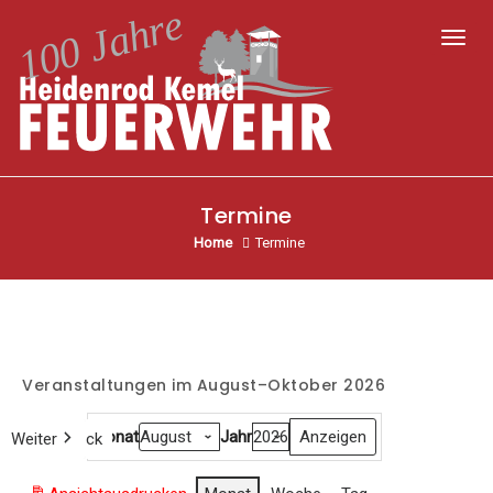
Toggl
Termine
Home
Termine
Veranstaltungen im August–Oktober 2026
Monat
Jahr
Weiter
Heute
Zurück