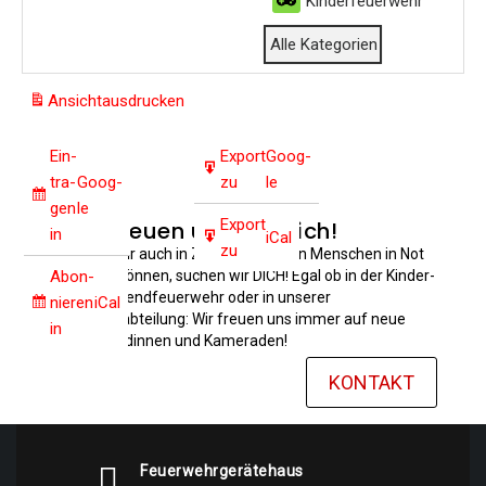
Kinderfeuerwehr
Alle Kate­go­rien
Ansicht
ausdrucken
Ein­
Export
Goog­
tra­
Goog­
zu
le
gen
le
Export
Wir freuen uns auf Dich!
in
iCal
zu
Damit wir auch in Zukunft anderen Menschen in Not
helfen können, suchen wir DICH! Egal ob in der Kinder-
Abon­
und Jugendfeuerwehr oder in unserer
nie­ren
iCal
Einsatzabteilung: Wir freuen uns immer auf neue
in
Kameradinnen und Kameraden!
KONTAKT
Feuerwehrgerätehaus