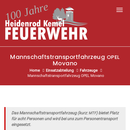
Toggl
Mannschaftstransportfahrzeug
OPEL
Movano
Home
Einsatzabteilung
Fahrzeuge
Mannschaftstransportfahrzeug OPEL Movano
Das Mann­schafts­trans­port­fahr­zeug (kurz:
) bie­tet Platz
MTF
für acht Per­so­nen und wird bei uns zum Per­so­nen­trans­port
eingesetzt.