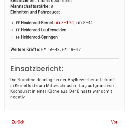
Ein­satz­lei­ter:
Tobi­as Koch­mann
Mann­schafts­stär­ke:
8
Ein­hei­ten und Fahr­zeu­ge:
Hei­den­rod-Kemel:
‑8–19‑2
,
‑8–44
FF
HEI
HEI
Hei­den­rod-Lau­fen­sel­den
FF
Hei­den­rod-Sprin­gen
FF
Wei­te­re Kräf­te:
–48,
–47
HEI-16
HEI-18
Einsatzbericht:
Die Brand­mel­de­an­la­ge in der Asyl­be­wer­ber­un­ter­kunft
in Kemel lös­te am Mitt­woch­nach­mit­tag auf­grund von
Koch­dunst in einer Küche aus. Der Ein­satz war somit
negativ.
Zurück
Vor