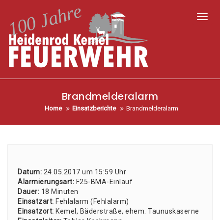
Toggl
Brandmelderalarm
Home
Einsatzberichte
Brandmelderalarm
Datum:
24.05.2017 um 15:59 Uhr
Alar­mie­rungs­art:
F25-BMA-Ein­lauf
Dau­er:
18 Minu­ten
Ein­satz­art:
Fehl­alarm (Fehl­alarm)
Ein­satz­ort:
Kemel, Bäder­stra­ße, ehem. Tau­nus­ka­ser­ne