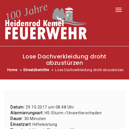
Toggl
Lose Dachverkleidung droht
abzustürzen
Home
Einsatzberichte
Lose Dachverkleidung droht abzustürzen
Datum:
29.10.2017 um 08:48 Uhr
Alar­mie­rungs­art:
H5-Sturm-/Un­wet­ter­scha­den
Dau­er:
30 Minu­ten
Ein­satz­art:
Hil­fe­leis­tung