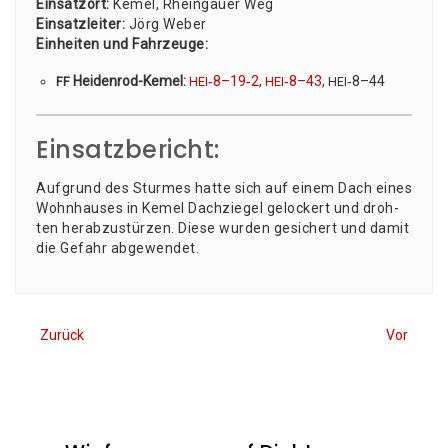
Ein­satz­ort:
Kemel, Rhein­gau­er Weg
Ein­satz­lei­ter:
Jörg Weber
Ein­hei­ten und Fahr­zeu­ge:
Hei­den­rod-Kemel:
‑8–19‑2
,
‑8–43
,
‑8–44
FF
HEI
HEI
HEI
Einsatzbericht:
Auf­grund des Stur­mes hat­te sich auf einem Dach eines
Wohn­hau­ses in Kemel Dach­zie­gel gelo­ckert und droh­
ten her­ab­zu­stür­zen. Die­se wur­den gesi­chert und damit
die Gefahr abgewendet.
Zurück
Vor