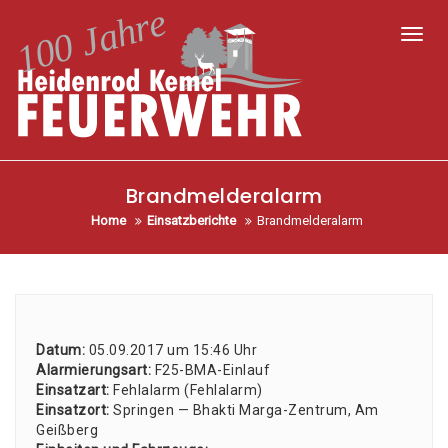
Toggl
Brandmelderalarm
Home
Einsatzberichte
Brandmelderalarm
Datum:
05.09.2017 um 15:46 Uhr
Alar­mie­rungs­art:
F25-BMA-Ein­lauf
Ein­satz­art:
Fehl­alarm (Fehl­alarm)
Ein­satz­ort:
Sprin­gen — Bhak­ti Mar­ga-Zen­trum, Am
Geiß­berg