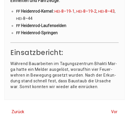
Ein­hei­ten und Fahr­zeu­ge:
Hei­den­rod-Kemel:
‑8–19‑1
,
‑8–19‑2
,
‑8–43
,
FF
HEI
HEI
HEI
‑8–44
HEI
Hei­den­rod-Lau­fen­sel­den
FF
Hei­den­rod-Sprin­gen
FF
Einsatzbericht:
Wäh­rend Bau­ar­bei­ten im Tagungs­zen­trum Bhak­ti Mar­
ga hat­te ein Mel­der aus­ge­löst, wor­auf­hin vier Feu­er­
weh­ren in Bewe­gung gesetzt wur­den. Nach der Erkun­
dung stand schnell fest, dass Bau­staub die Ursa­che
war. Somit konn­ten wir wie­der alle einrücken.
Zurück
Vor