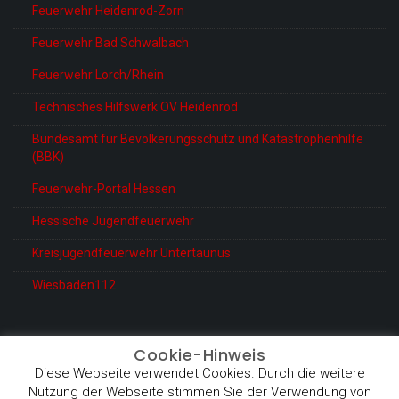
Feuerwehr Heidenrod-Zorn
Feuerwehr Bad Schwalbach
Feuerwehr Lorch/Rhein
Technisches Hilfswerk OV Heidenrod
Bundesamt für Bevölkerungsschutz und Katastrophenhilfe
(BBK)
Feuerwehr-Portal Hessen
Hessische Jugendfeuerwehr
Kreisjugendfeuerwehr Untertaunus
Wiesbaden112
Cookie-Hinweis
Diese Webseite verwendet Cookies. Durch die weitere
© Feuerwehr Heidenrod-Kemel
Nutzung der Webseite stimmen Sie der Verwendung von