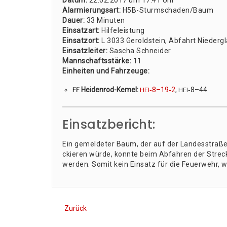
Datum:
22.02.2017 um 17:41 Uhr
Alar­mie­rungs­art:
H5B-Sturm­scha­den/­Baum
Dau­er:
33 Minu­ten
Ein­satz­art:
Hil­fe­leis­tung
Ein­satz­ort:
L 3033 Gerold­stein, Abfahrt Nie­der­g
Ein­satz­lei­ter:
Sascha Schnei­der
Mann­schafts­stär­ke:
11
Ein­hei­ten und Fahr­zeu­ge:
Hei­den­rod-Kemel:
‑8–19‑2
,
‑8–44
FF
HEI
HEI
Einsatzbericht:
Ein gemel­de­ter Baum, der auf der Lan­des­stra­ße
ckie­ren wür­de, konn­te beim Abfah­ren der Stre­
wer­den. Somit kein Ein­satz für die Feu­er­wehr, wi
Zurück