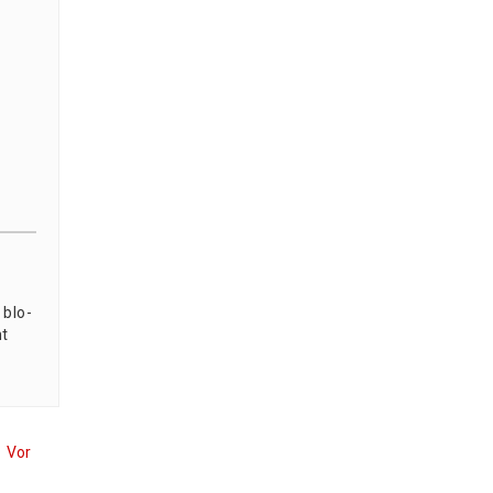
 blo­
ht
Vor