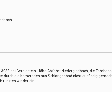
lad­bach
 3033 bei Gerold­stein, Höhe Abfahrt Nie­der­glad­bach, die Fahr­bahn
cke durch die Kame­ra­den aus Schlan­gen­bad nicht aus­fin­dig gemac
r rück­ten wie­der ein.