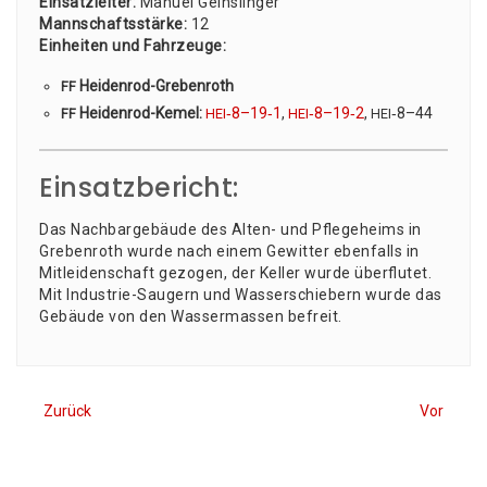
Ein­satz­lei­ter:
Manu­el Geihslin­ger
Mann­schafts­stär­ke:
12
Ein­hei­ten und Fahr­zeu­ge:
Hei­den­rod-Gre­ben­roth
FF
Hei­den­rod-Kemel:
‑8–19‑1
,
‑8–19‑2
,
‑8–44
FF
HEI
HEI
HEI
Einsatzbericht:
Das Nach­bar­ge­bäu­de des Alten- und Pfle­ge­heims in
Gre­ben­roth wur­de nach einem Gewit­ter eben­falls in
Mit­lei­den­schaft gezo­gen, der Kel­ler wur­de über­flu­tet.
Mit Indus­trie-Sau­gern und Was­ser­schie­bern wur­de das
Gebäu­de von den Was­ser­mas­sen befreit.
Zurück
Vor