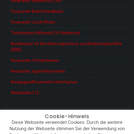
Feuerwehr Heidenrod-Zorn
Feuerwehr Bad Schwalbach
Feuerwehr Lorch/Rhein
Technisches Hilfswerk OV Heidenrod
Bundesamt für Bevölkerungsschutz und Katastrophenhilfe
(BBK)
Feuerwehr-Portal Hessen
Hessische Jugendfeuerwehr
Kreisjugendfeuerwehr Untertaunus
Wiesbaden112
Cookie-Hinweis
Diese Webseite verwendet Cookies. Durch die weitere
© Feuerwehr Heidenrod-Kemel
Nutzung der Webseite stimmen Sie der Verwendung von
Proudly powered by WordPress
|
Theme: BetterHealth by