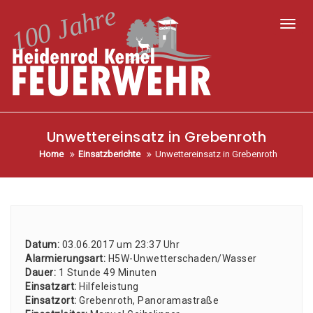
Toggl
Unwettereinsatz in Grebenroth
Home
Einsatzberichte
Unwettereinsatz in Grebenroth
Datum:
03.06.2017 um 23:37 Uhr
Alar­mie­rungs­art:
H5W-Unwet­ter­scha­den/­Was­ser
Dau­er:
1 Stun­de 49 Minu­ten
Ein­satz­art:
Hil­fe­leis­tung
Ein­satz­ort:
Gre­ben­roth, Pan­ora­ma­stra­ße