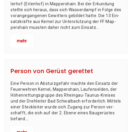
ler­hof (Erlen­hof) in Map­pers­hain. Bei der Erkun­dung
stell­te sich her­aus, dass sich Was­ser­dampf in Fol­ge des
vor­an­ge­gan­ge­nen Gewit­ters gebil­det hat­te. Die 13 Ein­
satz­kräf­te aus Kemel zur Unter­stüt­zung der FF Map­
pers­hain muss­ten daher nicht zum Ein­satz…
mehr
Person von Gerüst gerettet
Eine Per­son in Absturz­ge­fahr mach­te den Ein­satz der
Feu­er­weh­ren Kemel, Map­pers­hain, Lau­fen­sel­den, der
Höhen­ret­tungs­grup­pe des Rhein­gau-Tau­nus-Krei­ses
und der Dreh­lei­ter Bad Schwal­bach erforderlich. Mit­tels
einer Steck­lei­ter wur­de sich Zugang zur Per­son ver­
schafft, die sich auf der 2. Ebe­ne eines Bau­ge­rüs­tes
befand.…