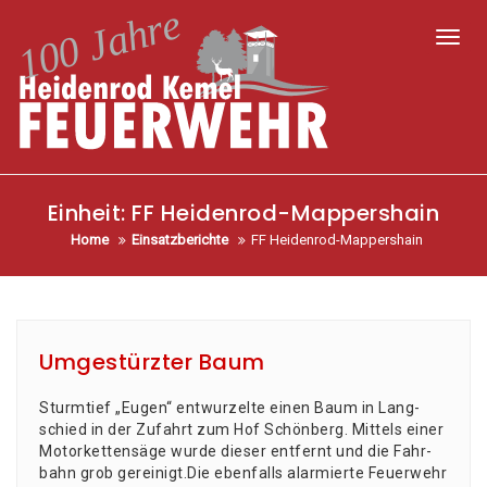
Toggl
Einheit:
FF Heidenrod-Mappershain
Home
Einsatzberichte
FF Heidenrod-Mappershain
Umgestürzter Baum
Sturm­tief „Eugen“ ent­wur­zel­te einen Baum in Lang­
schied in der Zufahrt zum Hof Schön­berg. Mit­tels einer
Motor­ket­ten­sä­ge wur­de die­ser ent­fernt und die Fahr­
bahn grob gerei­nigt.Die eben­falls alar­mier­te Feu­er­wehr