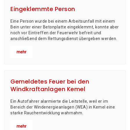
Eingeklemmte Person
Eine Per­son wur­de bei einem Arbeits­un­fall mit einem
Bein unter einer Beton­plat­te ein­ge­klemmt, konn­te aber
noch vor Ein­tref­fen der Feu­er­wehr befreit und
anschlie­ßend dem Ret­tungs­dienst über­ge­ben werden.
mehr
Gemeldetes Feuer bei den
Windkraftanlagen Kemel
Ein Autofahrer alarmierte die Leitstelle, weil er im
Bereich der Windenergieanlagen (WEA) in Kemel eine
starke Rauchentwicklung wahrnahm.
mehr