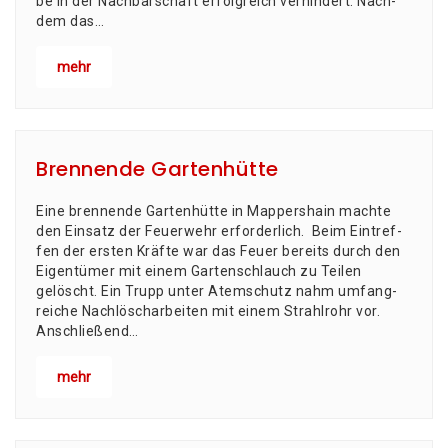
be in der Nach­bar­schaft erfolg­reich verhindert. Nach­
dem das…
mehr
Brennende Gartenhütte
Eine bren­nen­de Gar­ten­hüt­te in Map­pers­hain mach­te
den Ein­satz der Feu­er­wehr erfor­der­lich. Beim Ein­tref­
fen der ers­ten Kräf­te war das Feu­er bereits durch den
Eigen­tü­mer mit einem Gar­ten­schlauch zu Tei­len
gelöscht. Ein Trupp unter Atem­schutz nahm umfang­
rei­che Nach­lösch­ar­bei­ten mit einem Strahl­rohr vor.
Anschlie­ßend…
mehr