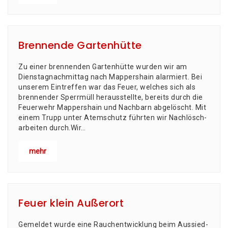
Brennende Gartenhütte
Zu einer bren­nen­den Gar­ten­hüt­te wur­den wir am
Diens­tag­nach­mit­tag nach Map­pers­hain alarmiert. Bei
unse­rem Ein­tref­fen war das Feu­er, wel­ches sich als
bren­nen­der Sperr­müll her­aus­stell­te, bereits durch die
Feu­er­wehr Map­pers­hain und Nach­barn abgelöscht. Mit
einem Trupp unter Atem­schutz führ­ten wir Nach­lösch­
ar­bei­ten durch.Wir…
mehr
Feuer klein Außerort
Gemel­det wur­de eine Rauch­ent­wick­lung beim Aus­sied­