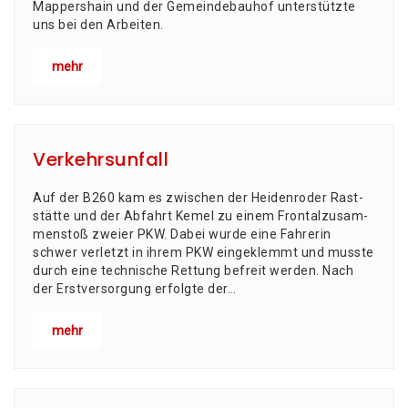
Map­pers­hain und der Gemein­de­bau­hof unter­stütz­te
uns bei den Arbeiten.
mehr
Verkehrsunfall
Auf der B260 kam es zwi­schen der Hei­den­ro­der Rast­
stät­te und der Abfahrt Kemel zu einem Fron­tal­zu­sam­
men­stoß zwei­er PKW. Dabei wur­de eine Fah­re­rin
schwer ver­letzt in ihrem PKW ein­ge­klemmt und muss­te
durch eine tech­ni­sche Ret­tung befreit wer­den. Nach
der Erst­ver­sor­gung erfolg­te der…
mehr