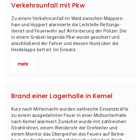
Verkehrsunfall mit Pkw
Zu einem Ver­kehrs­un­fall im Wald zwi­schen Map­pers­
hain und Hup­pert alar­mier­te die Leit­stel­le Ret­tungs­
dienst und Feu­er­wehr auf Anfor­de­rung der Poli­zei. Der
in einem Gra­ben lie­gen­de Pkw wur­de gesi­chert und
anschlie­ßend der Fah­rer und des­sen Hund über die
Heck­klap­pe befreit. Im Ein­satz…
mehr
Brand einer Lagerhalle in Kemel
Kurz nach Mit­ter­nacht wur­den zahl­rei­che Einsatzkräfte
zu einem aus­ge­dehn­ten Feu­er in einer Müllsortierhalle
nach Kemel alar­miert.Zunächst wur­de mit zahl­rei­chen
Strahl­roh­ren, einem Wen­de­rohr der Dreh­lei­ter und
einem Moni­tor das Übergreifen des Feu­ers auf Betrie­