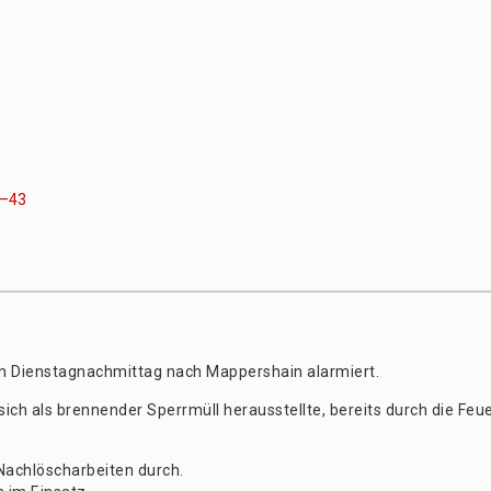
8–43
m Diens­tag­nach­mit­tag nach Map­pers­hain alarmiert.
ich als bren­nen­der Sperr­müll her­aus­stell­te, bereits durch die Feu­
ch­lösch­ar­bei­ten durch.