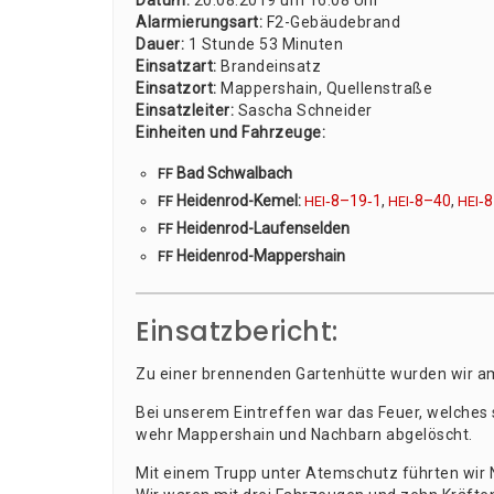
Datum:
20.08.2019 um 16:08 Uhr
Alar­mie­rungs­art:
F2-Gebäu­de­brand
Dau­er:
1 Stun­de 53 Minu­ten
Ein­satz­art:
Brand­ein­satz
Ein­satz­ort:
Map­pers­hain, Quel­len­stra­ße
Ein­satz­lei­ter:
Sascha Schnei­der
Ein­hei­ten und Fahr­zeu­ge:
Bad Schwalbach
FF
Hei­den­rod-Kemel:
‑8–19‑1
,
‑8–40
,
‑
FF
HEI
HEI
HEI
Hei­den­rod-Lau­fen­sel­den
FF
Hei­den­rod-Map­pers­hain
FF
Einsatzbericht:
Zu einer bren­nen­den Gar­ten­hüt­te wur­den wir a
Bei unse­rem Ein­tref­fen war das Feu­er, wel­ches s
wehr Map­pers­hain und Nach­barn abgelöscht.
Mit einem Trupp unter Atem­schutz führ­ten wir Na