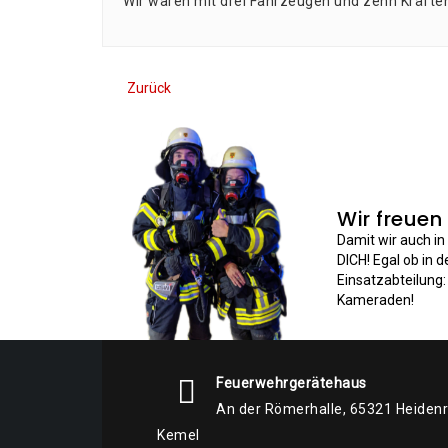
Wir waren mit drei Fahr­zeu­gen und zehn Kräf­te
Zurück
Wir freuen
Damit wir auch i
DICH! Egal ob in 
Einsatzabteilung
Kameraden!
Feuerwehrgerätehaus
An der Römerhalle, 65321 Heiden
Kemel