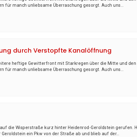
ern für manch unlieb­sa­me Über­ra­schung gesorgt. Auch uns…
tung durch Verstopfte Kanalöffnung
­te­re hef­ti­ge Gewit­ter­front mit Stark­re­gen über die Mit­te und
ern für manch unlieb­sa­me Über­ra­schung gesorgt. Auch uns…
 die Wis­per­stra­ße kurz hin­ter Hei­den­rod-Gerold­stein geru­fen. Hi
vor Gerold­stein ein Pkw von der Stra­ße ab und blieb auf der…