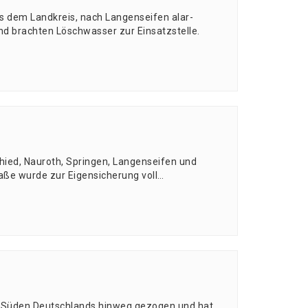
 dem Land­kreis, nach Lan­gen­sei­fen alar­
und brach­ten Lösch­was­ser zur Einsatzstelle.
hied, Nau­roth, Sprin­gen, Lan­gen­sei­fen und
­ße wur­de zur Eigen­si­che­rung voll…
 den Süden Deutsch­lands hin­weg gezo­gen und hat