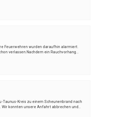
re Feu­er­weh­ren wur­den dar­auf­hin alarmiert.
chon ver­las­sen.Nach­dem ein Rauch­vor­hang…
au-Tau­nus-Kreis zu einem Scheu­nen­brand nach
n. Wir konn­ten unse­re Anfahrt abbre­chen und…