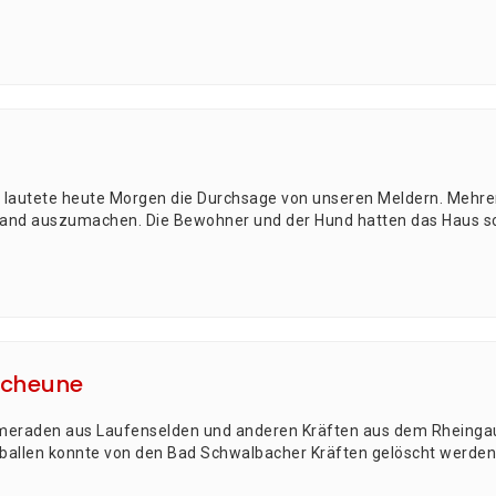
au­te­te heu­te Mor­gen die Durch­sa­ge von unse­ren Mel­dern. Meh­re­
brand aus­zu­ma­chen. Die Bewoh­ner und der Hund hat­ten das Haus s
Scheune
­ra­den aus Lau­fen­sel­den und ande­ren Kräf­ten aus dem Rhein­g
­bal­len konn­te von den Bad Schwal­ba­cher Kräf­ten gelöscht wer­de