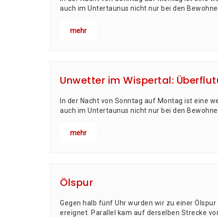
auch im Unter­tau­nus nicht nur bei den Bewoh­n
mehr
Unwetter im Wispertal: Überflu
In der Nacht von Sonn­tag auf Mon­tag ist eine wei
auch im Unter­tau­nus nicht nur bei den Bewoh­n
mehr
Ölspur
Gegen halb fünf Uhr wur­den wir zu einer Ölspur auf
ereig­net. Par­al­lel kam auf der­sel­ben Stre­cke 