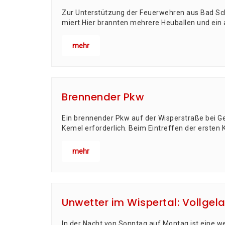
Zur Unter­stüt­zung der Feu­er­weh­ren aus Bad Sc
miert.Hier brann­ten meh­re­re Heu­bal­len und ein 
mehr
Brennender Pkw
Ein bren­nen­der Pkw auf der Wis­per­stra­ße bei Ge
Kemel erforderlich. Beim Ein­tref­fen der ers­ten K
mehr
Unwetter im Wispertal: Vollgel
In der Nacht von Sonn­tag auf Mon­tag ist eine wei