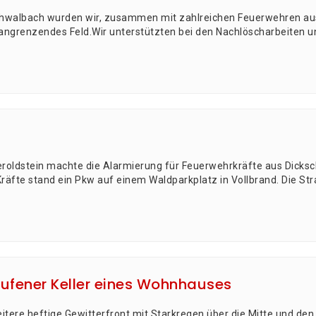
hwal­bach wur­den wir, zusam­men mit zahl­rei­chen Feu­er­weh­ren aus
angren­zen­des Feld.Wir unter­stütz­ten bei den Nach­lösch­ar­bei­ten 
rold­stein mach­te die Alar­mie­rung für Feu­er­wehr­kräf­te aus Dick­sc
räf­te stand ein Pkw auf einem Wald­park­platz in Voll­brand. Die Stra
aufener Keller eines Wohnhauses
­te­re hef­ti­ge Gewit­ter­front mit Stark­re­gen über die Mit­te und