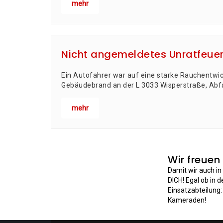
mehr
Nicht angemeldetes Unratfeue
Ein Auto­fah­rer war auf eine star­ke Rauch­ent­wi
Gebäu­de­brand an der L 3033 Wis­per­stra­ße, Abfah
mehr
Wir freuen
Damit wir auch i
DICH! Egal ob in 
Einsatzabteilung
Kameraden!