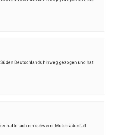
 den Süden Deutsch­lands hin­weg gezo­gen und hat
er hat­te sich ein schwe­rer Motor­rad­un­fall