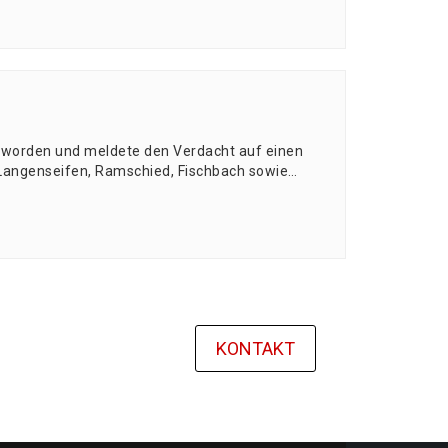
gewor­den und mel­de­te den Ver­dacht auf einen
 Lan­gen­sei­fen, Ram­schied, Fisch­bach sowie…
KONTAKT