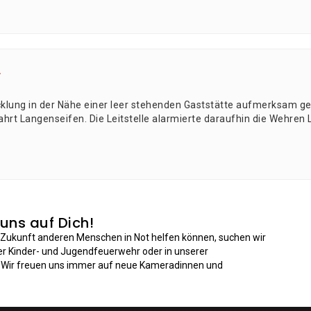
r
ck­lung in der Nähe einer leer ste­hen­den Gast­stät­te auf­merk­sam 
rt Langenseifen. Die Leit­stel­le alar­mier­te dar­auf­hin die Weh­ren
 uns auf Dich!
n Zukunft anderen Menschen in Not helfen können, suchen wir
der Kinder- und Jugendfeuerwehr oder in unserer
: Wir freuen uns immer auf neue Kameradinnen und