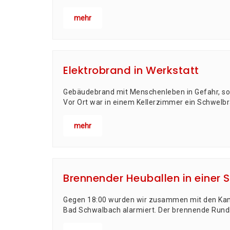
mehr
Elektrobrand in Werkstatt
Gebäu­de­brand mit Men­schen­le­ben in Gefahr, so l
Vor Ort war in einem Kel­ler­zim­mer ein Schwel­
mehr
Brennender Heuballen in einer 
Gegen 18:00 wur­den wir zusam­men mit den Kame
Bad Schwal­bach alar­miert. Der bren­nen­de Rund