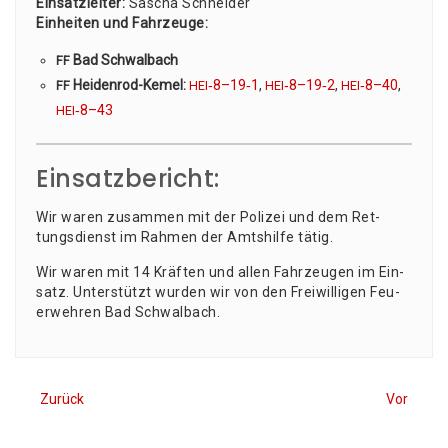
Ein­satz­lei­ter:
Sascha Schnei­der
Ein­hei­ten und Fahr­zeu­ge:
Bad Schwalbach
FF
Hei­den­rod-Kemel:
‑8–19‑1
,
‑8–19‑2
,
‑8–40
,
FF
HEI
HEI
HEI
‑8–43
HEI
Einsatzbericht:
Wir waren zusam­men mit der Poli­zei und dem Ret­
tungs­dienst im Rah­men der Amts­hil­fe tätig.
Wir waren mit 14 Kräf­ten und allen Fahr­zeu­gen im Ein­
satz. Unter­stützt wur­den wir von den Frei­wil­li­gen Feu­
er­weh­ren Bad Schwalbach.
Zurück
Vor