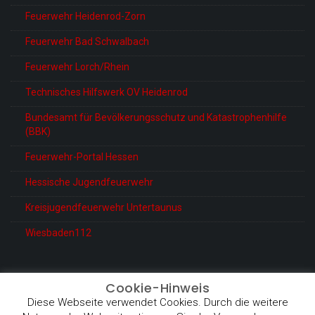
Feuerwehr Heidenrod-Zorn
Feuerwehr Bad Schwalbach
Feuerwehr Lorch/Rhein
Technisches Hilfswerk OV Heidenrod
Bundesamt für Bevölkerungsschutz und Katastrophenhilfe
(BBK)
Feuerwehr-Portal Hessen
Hessische Jugendfeuerwehr
Kreisjugendfeuerwehr Untertaunus
Wiesbaden112
Cookie-Hinweis
Diese Webseite verwendet Cookies. Durch die weitere
© Feuerwehr Heidenrod-Kemel