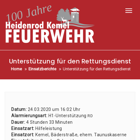
Toggl
Unterstützung für den Rettungsdienst
Home
Einsatzberichte
Unterstützung für den Rettungsdienst
Datum:
24.03.2020 um 16:02 Uhr
Alar­mie­rungs­art:
H1-Unter­stüt­zung
RD
Dau­er:
4 Stun­den 33 Minu­ten
Ein­satz­art:
Hil­fe­leis­tung
Ein­satz­ort:
Kemel, Bäder­stra­ße, ehem. Tau­nus­ka­ser­ne