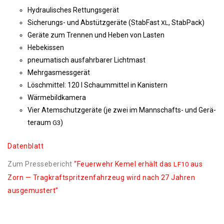
Hydrau­li­sches Rettungsgerät
Siche­rungs- und Abstütz­ge­rä­te (Stab­Fast
, StabPack)
XL
Gerä­te zum Tren­nen und Heben von Lasten
Hebe­kis­sen
pneu­ma­tisch aus­fahr­ba­rer Lichtmast
Mehr­gas­mess­ge­rät
Lösch­mit­tel: 120 l Schaum­mit­tel in Kanistern
Wär­me­bild­ka­me­ra
Vier Atem­schutz­ge­rä­te (je zwei im Mann­schafts- und Gerä­
te­raum
)
G3
Daten­blatt
Zum Pres­se­be­richt
“Feu­er­wehr Kemel erhält das
aus
LF10
Zorn — Trag­kraft­sprit­zen­fahr­zeug wird nach 27 Jah­ren
ausgemustert”