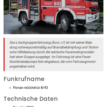
Das Lösch­grup­pen­fahr­zeug (kurz:
) ist mit sei­ner Bela­
LF
dung schwer­punkt­mä­ßig auf Brand­be­kämp­fung und Tech­ni­
sche Hil­fe­leis­tung durch die tak­ti­sche Feu­er­wehr­grund­ein­
heit einer Grup­pe aus­ge­legt. Im Fahr­zeug ist eine Feu­er­
lösch­krei­sel­pum­pe fest ein­ge­baut, die vom Fahr­zeug­mo­tor
ange­trie­ben wird.
Funkrufname
Flo­ri­an
8/43
HEIDENROD
Technische Daten