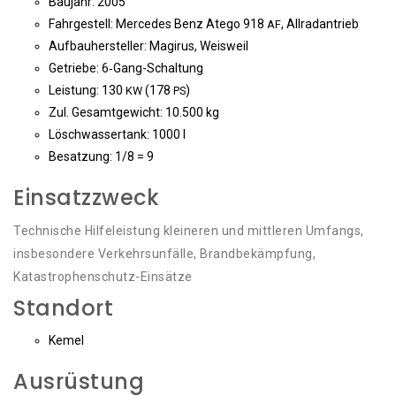
Bau­jahr: 2005
Fahr­ge­stell: Mer­ce­des Benz Ate­go 918
, Allradantrieb
AF
Auf­bau­her­stel­ler: Magi­rus, Weisweil
Getrie­be: 6‑Gang-Schal­tung
Leis­tung: 130
(178
)
KW
PS
Zul. Gesamt­ge­wicht: 10.500 kg
Lösch­was­ser­tank: 1000 l
Besat­zung: 1/8 = 9
Einsatzzweck
Tech­ni­sche Hil­fe­leis­tung klei­ne­ren und mitt­le­ren Umfangs,
ins­be­son­de­re Ver­kehrs­un­fäl­le, Brand­be­kämp­fung,
Katastrophenschutz-Einsätze
Standort
Kemel
Ausrüstung