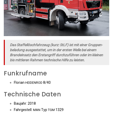
Das Staf­fel­lösch­fahr­zeug (kurz: StLF) ist mit einer Grup­pen­
be­la­dung aus­ge­stat­tet, um in der ers­ten Wel­le bei einem
Brand­ein­satz den Erst­an­griff durch­zu­füh­ren oder im klei­nen
bis mitt­le­ren Rah­men tech­ni­sche Hil­fe zu leisten.
Funkrufname
Flo­ri­an
8/40
HEIDENROD
Technische Daten
Bau­jahr: 2018
Fahr­ge­stell:
Typ
1329
MAN
TGM