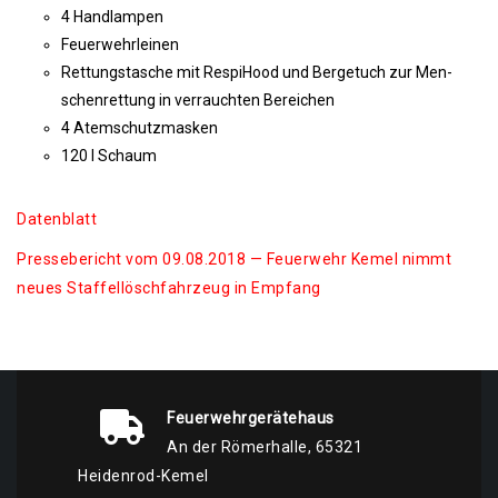
4 Hand­lam­pen
Feu­er­wehr­lei­nen
Ret­tungs­ta­sche mit Respi­Hood und Ber­ge­tuch zur Men­
schen­ret­tung in ver­rauch­ten Bereichen
4 Atem­schutzmasken
120 l Schaum
Daten­blatt
Pres­se­be­richt vom 09.08.2018 — Feu­er­wehr Kemel nimmt
neu­es Staf­fel­lösch­fahr­zeug in Empfang
Feuerwehrgerätehaus
An der Römerhalle, 65321
Heidenrod-Kemel