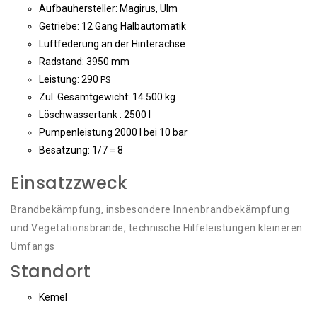
Auf­bau­her­stel­ler: Magi­rus, Ulm
Getrie­be: 12 Gang Halbautomatik
Luft­fe­de­rung an der Hinterachse
Rad­stand: 3950 mm
Leis­tung: 290
PS
Zul. Gesamt­ge­wicht: 14.500 kg
Lösch­was­ser­tank : 2500 l
Pum­pen­leis­tung 2000 l bei 10 bar
Besat­zung: 1/7 = 8
Einsatzzweck
Brand­be­kämp­fung, ins­be­son­de­re Innen­brand­be­kämp­fung
und Vege­ta­ti­ons­brän­de, tech­ni­sche Hil­fe­leis­tun­gen klei­ne­ren
Umfangs
Standort
Kemel