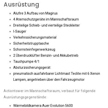
Ausrüstung
Alu­fire 3 Auf­bau von Magirus
4 Atem­schutz­ge­rä­te im Mannschaftsraum
Drei­tei­li­ge Schieb- und vier­tei­li­ge Steckleiter
I‑Sauger
Ver­kehrs­si­che­rungs­ma­te­ri­al
Sicher­heits­trupp­ta­sche
Schorn­stein­fe­ger­werk­zeug
2 Über­druck­lüf­ter Ben­zin- und Akkubetrieb
Tauch­pum­pe 4/1
Absturz­si­che­rungs­ge­rät
pneu­ma­tisch aus­fahr­ba­rer Licht­mast Tecli­te mit 6 Xenon
Lam­pen, ange­trie­ben über den Fahrzeugmotor
Action­to­wer im Mann­schafts­raum, ver­baut für fol­gen­de
Ausrüstungsgegenstände:
Wär­me­bild­ka­me­ra Auer Evo­lu­ti­on 5600