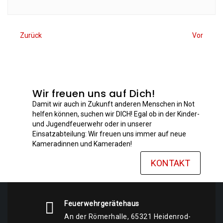
Beitragsnavigation
Previous
Next
Zurück
Vor
post:
post:
Wir freuen uns auf Dich!
Damit wir auch in Zukunft anderen Menschen in Not
helfen können, suchen wir DICH! Egal ob in der Kinder-
und Jugendfeuerwehr oder in unserer
Einsatzabteilung: Wir freuen uns immer auf neue
Kameradinnen und Kameraden!
KONTAKT
Feuerwehrgerätehaus
An der Römerhalle, 65321 Heidenrod-