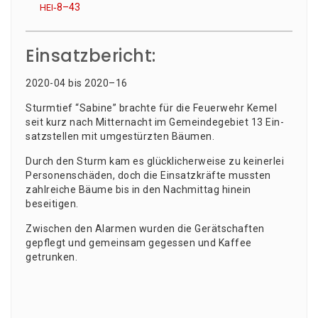
‑8–43
HEI
Einsatzbericht:
2020-04 bis 2020–16
Sturm­tief “Sabi­ne” brach­te für die Feu­er­wehr Kemel
seit kurz nach Mit­ter­nacht im Gemein­de­ge­biet 13 Ein­
satz­stel­len mit umge­stürz­ten Bäumen.
Durch den Sturm kam es glück­li­cher­wei­se zu kei­ner­lei
Per­so­nen­schä­den, doch die Ein­satz­kräf­te muss­ten
zahl­rei­che Bäu­me bis in den Nach­mit­tag hin­ein
beseitigen.
Zwi­schen den Alar­men wur­den die Gerät­schaf­ten
gepflegt und gemein­sam geges­sen und Kaf­fee
getrunken.