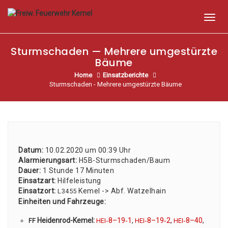
Skip
to
Toggl
content
navig
Sturmschaden — Mehrere umgestürzte
Bäume
Home
Einsatzberichte
Sturmschaden - Mehrere umgestürzte Bäume
Datum:
10.02.2020 um 00:39 Uhr
Alar­mie­rungs­art:
H5B-Sturm­scha­den/­Baum
Dau­er:
1 Stun­de 17 Minu­ten
Ein­satz­art:
Hil­fe­leis­tung
Ein­satz­ort:
Kemel -> Abf. Wat­zel­hain
L3455
Ein­hei­ten und Fahr­zeu­ge:
Hei­den­rod-Kemel:
‑8–19‑1
,
‑8–19‑2
,
‑8–40
,
FF
HEI
HEI
HEI