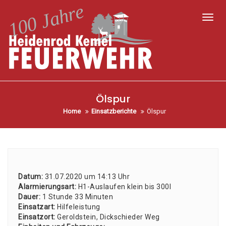
Toggl
Ölspur
Home
Einsatzberichte
Ölspur
Datum:
31.07.2020 um 14:13 Uhr
Alar­mie­rungs­art:
H1-Aus­lau­fen klein bis 300l
Dau­er:
1 Stun­de 33 Minu­ten
Ein­satz­art:
Hil­fe­leis­tung
Ein­satz­ort:
Gerold­stein, Dick­schie­der Weg