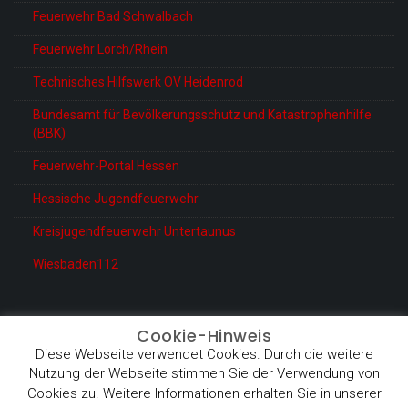
Feuerwehr Bad Schwalbach
Feuerwehr Lorch/Rhein
Technisches Hilfswerk OV Heidenrod
Bundesamt für Bevölkerungsschutz und Katastrophenhilfe
(BBK)
Feuerwehr-Portal Hessen
Hessische Jugendfeuerwehr
Kreisjugendfeuerwehr Untertaunus
Wiesbaden112
Cookie-Hinweis
Diese Webseite verwendet Cookies. Durch die weitere
© Feuerwehr Heidenrod-Kemel
Nutzung der Webseite stimmen Sie der Verwendung von
Proudly powered by WordPress
|
Theme: BetterHealth by
Cookies zu. Weitere Informationen erhalten Sie in unserer
CanyonThemes
.