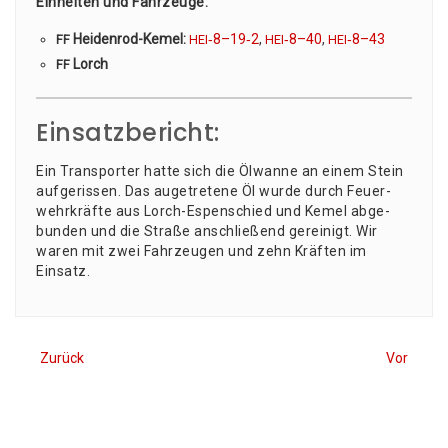
Ein­hei­ten und Fahr­zeu­ge:
Hei­den­rod-Kemel:
‑8–19‑2
,
‑8–40
,
‑8–43
FF
HEI
HEI
HEI
Lorch
FF
Einsatzbericht:
Ein Trans­por­ter hat­te sich die Ölwan­ne an einem Stein
auf­ge­ris­sen. Das augetre­te­ne Öl wur­de durch Feu­er­
wehr­kräf­te aus Lorch-Espen­schied und Kemel abge­
bun­den und die Stra­ße anschlie­ßend gerei­nigt. Wir
waren mit zwei Fahr­zeu­gen und zehn Kräf­ten im
Einsatz.
Zurück
Vor