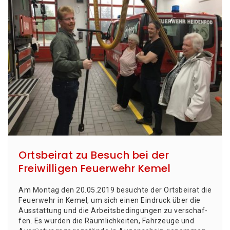
Ortsbeirat zu Besuch bei der
Freiwilligen Feuerwehr Kemel
Am Mon­tag den 20.05.2019 besuch­te der Orts­bei­rat die
Feu­er­wehr in Kemel, um sich einen Ein­druck über die
Aus­stat­tung und die Arbeits­be­din­gun­gen zu ver­schaf­
fen. Es wur­den die Räum­lich­kei­ten, Fahr­zeu­ge und