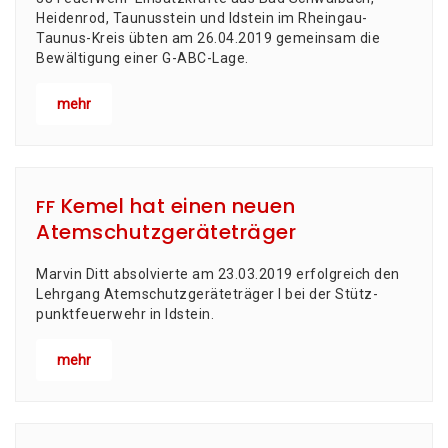
Heidenrod, Taunusstein und Idstein im Rheingau-
Taunus-Kreis übten am 26.04.2019 gemeinsam die
Bewältigung einer G-ABC-Lage.
mehr
Kemel hat einen neuen
FF
Atemschutzgeräteträger
Mar­vin Ditt absol­vier­te am 23.03.2019 erfolg­reich den
Lehr­gang Atem­schutz­ge­rä­te­trä­ger I bei der Stütz­
punkt­feu­er­wehr in Idstein.
mehr