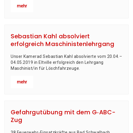
mehr
Sebastian Kahl absolviert
erfolgreich Maschinistenlehrgang
Unser Kame­rad Sebas­ti­an Kahl absol­vier­te vom 20.04.–
04.05.2019 in Elt­ville erfolg­reich den Lehr­gang
Maschinist/in für Löschfahrzeuge.
mehr
Gefahrgutübung mit dem G‑ABC-
Zug
38 Feuerwehr-Einsatzkräfte aus Bad Schwalbach,