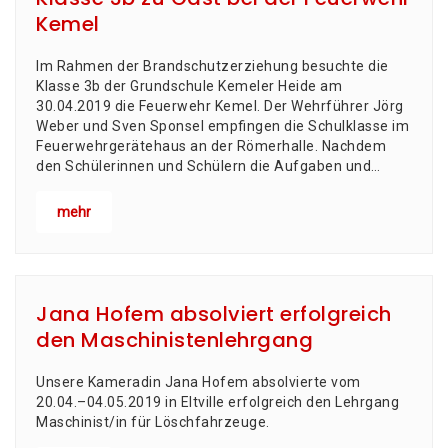
Kemel
Im Rah­men der Brand­schutz­er­zie­hung besuch­te die
Klas­se 3b der Grund­schu­le Keme­l­er Hei­de am
30.04.2019 die Feu­er­wehr Kemel. Der Wehr­füh­rer Jörg
Weber und Sven Spon­sel emp­fin­gen die Schul­klas­se im
Feu­er­wehr­ge­rä­te­haus an der Römerhalle. Nach­dem
den Schü­le­rin­nen und Schü­lern die Auf­ga­ben und…
mehr
Jana Hofem absolviert erfolgreich
den Maschinistenlehrgang
Unse­re Kame­ra­din Jana Hofem absol­vier­te vom
20.04.–04.05.2019 in Elt­ville erfolg­reich den Lehr­gang
Maschinist/in für Löschfahrzeuge.