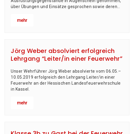
Aus­rüs­tungs­ge­gen­stän­de in Augen­schein genom­men,
über Übun­gen und Ein­sät­ze gespro­chen sowie deren…
mehr
Jörg Weber absolviert erfolgreich
Lehrgang “Leiter/in einer Feuerwehr”
Unser Wehr­füh­rer Jörg Weber absol­vier­te vom 06.05.–
10.05.2019 erfolg­reich den Lehr­gang Leiter/in einer
Feu­er­wehr an der Hes­si­schen Lan­des­feu­er­wehr­schu­le
in Kassel.
mehr
Klasse 3b zu Gast bei der Feuerwehr