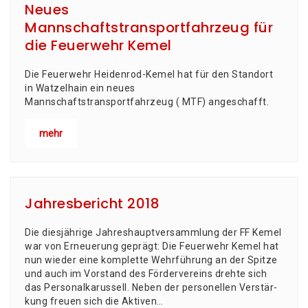
Neues
Mannschaftstransportfahrzeug für
die Feuerwehr Kemel
Die Feuerwehr Heidenrod-Kemel hat für den Standort
in Watzelhain ein neues
Mannschaftstransportfahrzeug ( MTF) angeschafft.
mehr
Jahresbericht 2018
Die dies­jäh­ri­ge Jah­res­haupt­ver­samm­lung der FF Kemel
war von Erneue­rung geprägt: Die Feu­er­wehr Kemel hat
nun wie­der eine kom­plet­te Wehr­füh­rung an der Spit­ze
und auch im Vor­stand des För­der­ver­eins dreh­te sich
das Per­so­nal­ka­rus­sell. Neben der per­so­nel­len Ver­stär­
kung freu­en sich die Akti­ven…