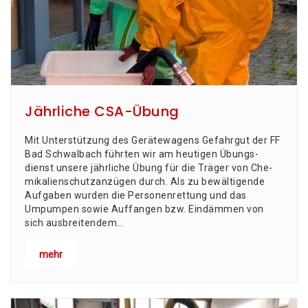
Jährliche CSA-Übung
Mit Unter­stüt­zung des Gerä­te­wa­gens Gefahr­gut der FF
Bad Schwal­bach führ­ten wir am heu­ti­gen Übungs­
dienst unse­re jähr­li­che Übung für die Trä­ger von Che­
mi­ka­li­en­schutz­an­zü­gen durch. Als zu bewäl­ti­gen­de
Auf­ga­ben wur­den die Per­so­nen­ret­tung und das
Umpum­pen sowie Auf­fan­gen bzw. Ein­däm­men von
sich aus­brei­ten­dem…
mehr