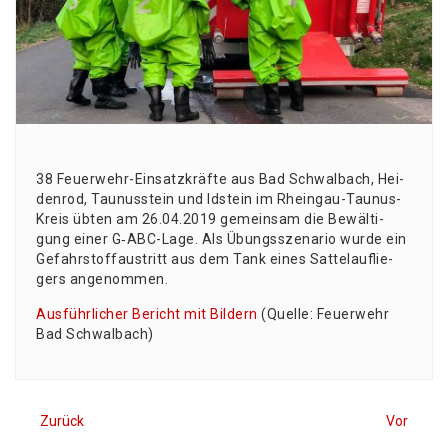
38 Feu­er­wehr-Ein­satz­kräf­te aus Bad Schwal­bach, Hei­
den­rod, Tau­nus­stein und Idstein im Rhein­gau-Tau­nus-
Kreis übten am 26.04.2019 gemein­sam die Bewäl­ti­
gung einer G‑ABC-Lage. Als Übungs­sze­na­rio wur­de ein
Gefahr­stoff­aus­tritt aus dem Tank eines Sat­tel­auf­lie­
gers angenommen.
Aus­führ­li­cher Bericht mit Bil­dern
(Quel­le: Feu­er­wehr
Bad Schwalbach)
Zurück
Vor