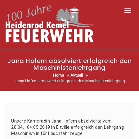
Toggl
Jana Hofem absolviert erfolgreich den
Maschinistenlehrgang
Home
Aktuell
Jana Hofem absolviert erfolgreich den Maschinistenlehrgang
Unse­re Kame­ra­din Jana Hofem absol­vier­te vom
20.04.–04.05.2019 in Elt­ville erfolg­reich den Lehr­gang
Maschinist/in für Löschfahrzeuge.