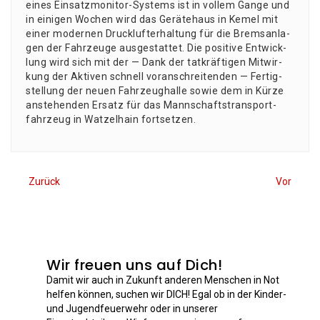
eines Ein­satz­mo­ni­tor-Sys­tems ist in vol­lem Gan­ge und
in eini­gen Wochen wird das Gerä­te­haus in Kemel mit
einer moder­nen Druck­luft­er­hal­tung für die Brems­an­la­
gen der Fahr­zeu­ge aus­ge­stat­tet. Die posi­ti­ve Ent­wick­
lung wird sich mit der — Dank der tat­kräf­ti­gen Mit­wir­
kung der Akti­ven schnell vor­an­schrei­ten­den — Fer­tig­
stel­lung der neu­en Fahr­zeug­hal­le sowie dem in Kür­ze
anste­hen­den Ersatz für das Mann­schafts­trans­port­
fahr­zeug in Wat­zel­hain fortsetzen.
Zurück
Vor
Wir freuen uns auf Dich!
Damit wir auch in Zukunft anderen Menschen in Not
helfen können, suchen wir DICH! Egal ob in der Kinder-
und Jugendfeuerwehr oder in unserer