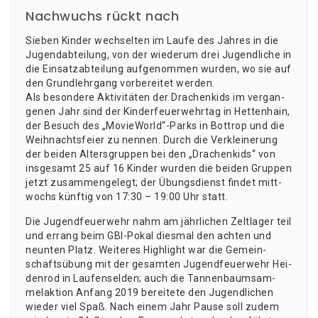
Nachwuchs rückt nach
Sie­ben Kin­der wech­sel­ten im Lau­fe des Jah­res in die
Jugend­ab­tei­lung, von der wie­der­um drei Jugend­li­che in
die Ein­satz­ab­tei­lung auf­ge­nom­men wur­den, wo sie auf
den Grund­lehr­gang vor­be­rei­tet werden.
Als beson­de­re Akti­vi­tä­ten der Dra­chen­kids im ver­gan­
ge­nen Jahr sind der Kin­der­feu­er­wehr­tag in Het­ten­hain,
der Besuch des „MovieWorld“-Parks in Bot­trop und die
Weih­nachts­fei­er zu nen­nen. Durch die Ver­klei­ne­rung
der bei­den Alters­grup­pen bei den „Dra­chen­kids“ von
ins­ge­samt 25 auf 16 Kin­der wur­den die bei­den Grup­pen
jetzt zusam­men­ge­legt; der Übungs­dienst fin­det mitt­
wochs künf­tig von 17:30 – 19:00 Uhr statt.
Die Jugend­feu­er­wehr nahm am jähr­li­chen Zelt­la­ger teil
und errang beim GBI-Pokal dies­mal den ach­ten und
neun­ten Platz. Wei­te­res High­light war die Gemein­
schafts­übung mit der gesam­ten Jugend­feu­er­wehr Hei­
den­rod in Lau­fen­sel­den; auch die Tan­nen­baum­sam­
mel­ak­ti­on Anfang 2019 berei­te­te den Jugend­li­chen
wie­der viel Spaß. Nach einem Jahr Pau­se soll zudem