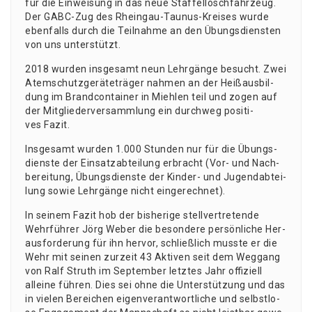
für die Ein­wei­sung in das neue Staf­fel­lösch­fahr­zeug.
Der GABC-Zug des Rhein­gau-Tau­nus-Krei­ses wur­de
eben­falls durch die Teil­nah­me an den Übungs­diens­ten
von uns unterstützt.
2018 wur­den ins­ge­samt neun Lehr­gän­ge besucht. Zwei
Atem­schutz­ge­rä­te­trä­ger nah­men an der Heiß­aus­bil­
dung im Brand­con­tai­ner in Mieh­len teil und zogen auf
der Mit­glie­der­ver­samm­lung ein durch­weg posi­ti­
ves Fazit.
Ins­ge­samt wur­den 1.000 Stun­den nur für die Übungs­
diens­te der Ein­satz­ab­tei­lung erbracht (Vor- und Nach­
be­rei­tung, Übungs­diens­te der Kin­der- und Jugend­ab­tei­
lung sowie Lehr­gän­ge nicht eingerechnet).
In sei­nem Fazit hob der bis­he­ri­ge stell­ver­tre­ten­de
Wehr­füh­rer Jörg Weber die beson­de­re per­sön­li­che Her­
aus­for­de­rung für ihn her­vor, schließ­lich muss­te er die
Wehr mit sei­nen zur­zeit 43 Akti­ven seit dem Weg­gang
von Ralf Struth im Sep­tem­ber letz­tes Jahr offi­zi­ell
allei­ne füh­ren. Dies sei ohne die Unter­stüt­zung und das
in vie­len Berei­chen eigen­ver­ant­wort­li­che und selbst­lo­