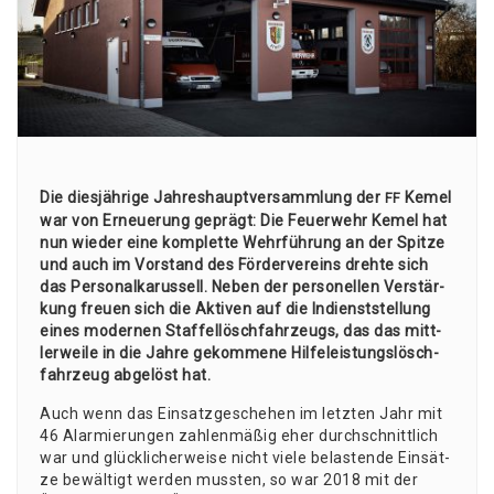
Die dies­jäh­ri­ge Jah­res­haupt­ver­samm­lung der
Kemel
FF
war von Erneue­rung geprägt: Die Feu­er­wehr Kemel hat
nun wie­der eine kom­plet­te Wehr­füh­rung an der Spit­ze
und auch im Vor­stand des För­der­ver­eins dreh­te sich
das Per­so­nal­ka­rus­sell. Neben der per­so­nel­len Ver­stär­
kung freu­en sich die Akti­ven auf die Indienst­stel­lung
eines moder­nen Staf­fel­lösch­fahr­zeugs, das das mitt­
ler­wei­le in die Jah­re gekom­me­ne Hil­fe­leis­tungs­lösch­
fahr­zeug abge­löst hat.
Auch wenn das Ein­satz­ge­sche­hen im letz­ten Jahr mit
46 Alar­mie­run­gen zah­len­mä­ßig eher durch­schnitt­lich
war und glück­li­cher­wei­se nicht vie­le belas­ten­de Ein­sät­
ze bewäl­tigt wer­den muss­ten, so war 2018 mit der