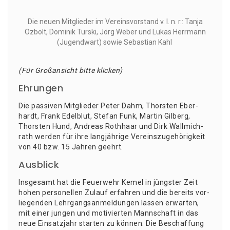
Die neu­en Mit­glie­der im Ver­eins­vor­stand v. l. n. r.: Tan­ja
Ozbolt, Domi­nik Tur­ski, Jörg Weber und Lukas Herr­mann
(Jugend­wart) sowie Sebas­ti­an Kahl
(Für Groß­an­sicht bit­te klicken)
Ehrungen
Die pas­si­ven Mit­glie­der Peter Dahm, Thors­ten Eber­
hardt, Frank Edel­blut, Ste­fan Funk, Mar­tin Gil­berg,
Thors­ten Hund, Andre­as Roth­haar und Dirk Wall­mi­ch­
rath wer­den für ihre lang­jäh­ri­ge Ver­eins­zu­ge­hö­rig­keit
von 40 bzw. 15 Jah­ren geehrt.
Ausblick
Ins­ge­samt hat die Feu­er­wehr Kemel in jüngs­ter Zeit
hohen per­so­nel­len Zulauf erfah­ren und die bereits vor­
lie­gen­den Lehr­gangs­an­mel­dun­gen las­sen erwar­ten,
mit einer jun­gen und moti­vier­ten Mann­schaft in das
neue Ein­satz­jahr star­ten zu kön­nen. Die Beschaf­fung