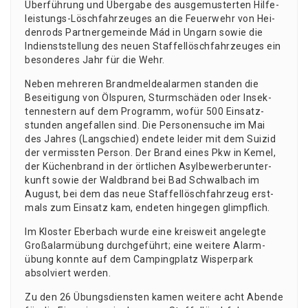
Über­füh­rung und Über­ga­be des aus­ge­mus­ter­ten Hil­fe­
leis­tungs-Lösch­fahr­zeu­ges an die Feu­er­wehr von Hei­
den­rods Part­ner­ge­mein­de Mád in Ungarn sowie die
Indienst­stel­lung des neu­en Staf­fel­lösch­fahr­zeu­ges ein
beson­de­res Jahr für die Wehr.
Neben meh­re­ren Brand­mel­de­alar­men stan­den die
Besei­ti­gung von Ölspu­ren, Sturm­schä­den oder Insek­
ten­nes­tern auf dem Pro­gramm, wofür 500 Ein­satz­
stun­den ange­fal­len sind. Die Per­so­nen­su­che im Mai
des Jah­res (Lang­schied) ende­te lei­der mit dem Sui­zid
der ver­miss­ten Per­son. Der Brand eines Pkw in Kemel,
der Küchen­brand in der ört­li­chen Asyl­be­wer­ber­un­ter­
kunft sowie der Wald­brand bei Bad Schwal­bach im
August, bei dem das neue Staf­fel­lösch­fahr­zeug erst­
mals zum Ein­satz kam, ende­ten hin­ge­gen glimpflich.
Im Klos­ter Eber­bach wur­de eine kreis­weit ange­leg­te
Groß­alarm­übung durch­ge­führt; eine wei­te­re Alarm­
übung konn­te auf dem Cam­ping­platz Wis­per­park
absol­viert werden.
Zu den 26 Übungs­diens­ten kamen wei­te­re acht Aben­de