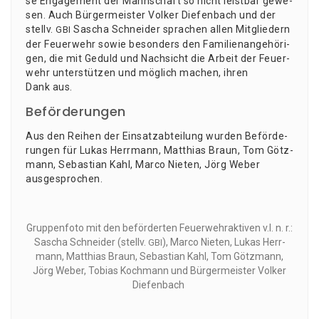
se Enga­ge­ment der Mann­schaft so nicht leist­bar gewe­
sen. Auch Bür­ger­meis­ter Vol­ker Die­fen­bach und der
stellv.
Sascha Schnei­der spra­chen allen Mit­glie­dern
GBI
der Feu­er­wehr sowie beson­ders den Fami­li­en­an­ge­hö­ri­
gen, die mit Geduld und Nach­sicht die Arbeit der Feu­er­
wehr unter­stüt­zen und mög­lich machen, ihren
Dank aus.
Beförderungen
Aus den Rei­hen der Ein­satz­ab­tei­lung wur­den Beför­de­
run­gen für Lukas Herr­mann, Mat­thi­as Braun, Tom Götz­
mann, Sebas­ti­an Kahl, Mar­co Nie­ten, Jörg Weber
ausgesprochen.
Grup­pen­fo­to mit den beför­der­ten Feu­er­wehr­ak­ti­ven v.l. n. r.:
Sascha Schnei­der (stellv.
), Mar­co Nie­ten, Lukas Herr­
GBI
mann, Mat­thi­as Braun, Sebas­ti­an Kahl, Tom Götz­mann,
Jörg Weber, Tobi­as Koch­mann und Bür­ger­meis­ter Vol­ker
Diefenbach