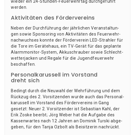
wie­der ein 24-Stun­den-Feu­er­wehr­tag durch­ge­führt
werden.
Aktivitäten des Fördervereins
Neben der Durch­füh­rung der jähr­li­chen Ver­an­stal­tun­
gen sowie Spon­so­ring von Akti­vi­tä­ten des Feu­er­wehr­
nach­wuch­ses konn­te der För­der­ver­ein LED-Strah­ler für
die Tore im Gerä­te­haus, ein TV-Gerät für das geplan­te
Alarm­mo­ni­tor-Sys­tem, Akku­schrau­ber sowie Schlecht­
wet­ter­ja­cken und Rega­le für die Jugend­feu­er­wehr
beschaffen.
Personalkarussell im Vorstand
dreht sich
Bedingt durch die Neu­wahl der Wehr­füh­rung und dem
Rück­zug des 2. Vor­sit­zen­den wur­de auch das Per­so­nal­
ka­rus­sell im Vor­stand des För­der­ver­eins in Gang
gesetzt: Neu­er 2. Vor­sit­zen­der ist Sebas­ti­an Kahl, der
Erik Zos­ke beerbt; Jörg Weber hat die Auf­ga­be des
Kas­sen­war­tes nach 12 Jah­ren an Domi­nik Tur­ski abge­
ge­ben, für den Tan­ja Ozbolt als Bei­sit­ze­rin nachrückt.