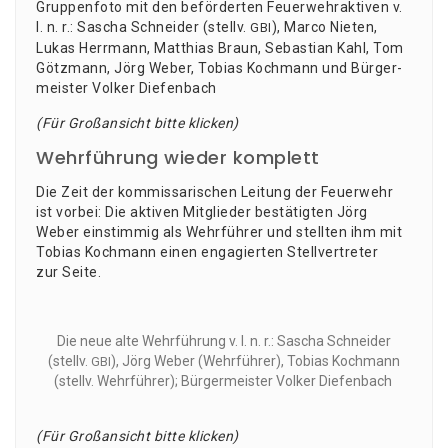
Grup­pen­fo­to mit den beför­der­ten Feu­er­wehr­ak­ti­ven v.
l. n. r.: Sascha Schnei­der (stellv.
), Mar­co Nie­ten,
GBI
Lukas Herr­mann, Mat­thi­as Braun, Sebas­ti­an Kahl, Tom
Götz­mann, Jörg Weber, Tobi­as Koch­mann und Bür­ger­
meis­ter Vol­ker Diefenbach
(Für Groß­an­sicht bit­te klicken)
Wehrführung wieder komplett
Die Zeit der kom­mis­sa­ri­schen Lei­tung der Feu­er­wehr
ist vor­bei: Die akti­ven Mit­glie­der bestä­tig­ten Jörg
Weber ein­stim­mig als Wehr­füh­rer und stell­ten ihm mit
Tobi­as Koch­mann einen enga­gier­ten Stell­ver­tre­ter
zur Seite.
Die neue alte Wehr­füh­rung v. l. n. r.: Sascha Schnei­der
(stellv.
), Jörg Weber (Wehr­füh­rer), Tobi­as Koch­mann
GBI
(stellv. Wehr­füh­rer); Bür­ger­meis­ter Vol­ker Diefenbach
(Für Groß­an­sicht bit­te klicken)