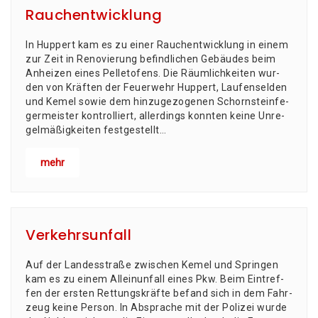
Rauchentwicklung
In Hup­pert kam es zu einer Rauch­ent­wick­lung in einem
zur Zeit in Reno­vie­rung befind­li­chen Gebäu­des beim
Anhei­zen eines Pelletofens. Die Räum­lich­kei­ten wur­
den von Kräf­ten der Feu­er­wehr Hup­pert, Lau­fen­sel­den
und Kemel sowie dem hin­zu­ge­zo­ge­nen Schorn­stein­fe­
ger­meis­ter kon­trol­liert, aller­dings konn­ten kei­ne Unre­
gel­mä­ßig­kei­ten fest­ge­stellt…
mehr
Verkehrsunfall
Auf der Lan­des­stra­ße zwi­schen Kemel und Sprin­gen
kam es zu einem Allein­un­fall eines Pkw. Beim Ein­tref­
fen der ers­ten Ret­tungs­kräf­te befand sich in dem Fahr­
zeug kei­ne Person. In Abspra­che mit der Poli­zei wur­de