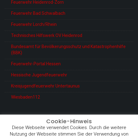
Feuerwehr Heidenrod-Zorn
Feuerwehr Bad Schwalbach
Feuerwehr Lorch/Rhein
Technisches Hilfswerk OV Heidenrod
Bundesamt für Bevölkerungsschutz und Katastrophenhilfe
(BBK)
Feuerwehr-Portal Hessen
Hessische Jugendfeuerwehr
Kreisjugendfeuerwehr Untertaunus
Wiesbaden112
Cookie-Hinweis
Diese Webseite verwendet Cookies. Durch die weitere
© Feuerwehr Heidenrod-Kemel
Nutzung der Webseite stimmen Sie der Verwendung von