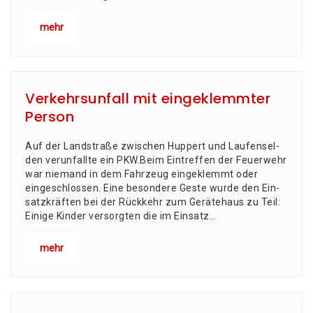
mehr
Verkehrsunfall mit eingeklemmter
Person
Auf der Land­stra­ße zwi­schen Hup­pert und Lau­fen­sel­
den ver­un­fall­te ein PKW.Beim Ein­tref­fen der Feu­er­wehr
war nie­mand in dem Fahr­zeug ein­ge­klemmt oder
eingeschlossen. Eine beson­de­re Ges­te wur­de den Ein­
satz­kräf­ten bei der Rück­kehr zum Gerä­te­haus zu Teil:
Eini­ge Kin­der ver­sorg­ten die im Ein­satz…
mehr