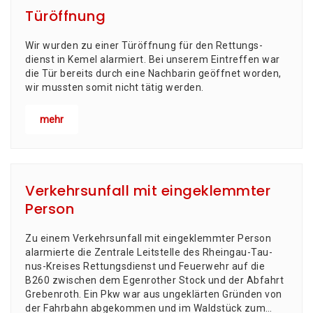
Türöffnung
Wir wur­den zu einer Tür­öff­nung für den Ret­tungs­
dienst in Kemel alarmiert. Bei unse­rem Ein­tref­fen war
die Tür bereits durch eine Nach­ba­rin geöff­net wor­den,
wir muss­ten somit nicht tätig werden.
mehr
Verkehrsunfall mit eingeklemmter
Person
Zu einem Ver­kehrs­un­fall mit ein­ge­klemm­ter Per­son
alar­mier­te die Zen­tra­le Leit­stel­le des Rhein­gau-Tau­
nus-Krei­ses Ret­tungs­dienst und Feu­er­wehr auf die
B260 zwi­schen dem Egen­ro­ther Stock und der Abfahrt
Grebenroth. Ein Pkw war aus unge­klär­ten Grün­den von
der Fahr­bahn abge­kom­men und im Wald­stück zum…