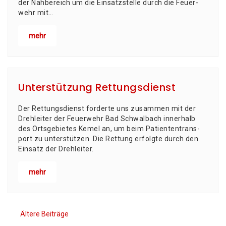
der Nah­be­reich um die Ein­satz­stel­le durch die Feu­er­
wehr mit…
mehr
Unterstützung Rettungsdienst
Der Ret­tungs­dienst for­der­te uns zusam­men mit der
Dreh­lei­ter der Feu­er­wehr Bad Schwal­bach inner­halb
des Orts­ge­bie­tes Kemel an, um beim Pati­en­ten­trans­
port zu unter­stüt­zen. Die Ret­tung erfolg­te durch den
Ein­satz der Drehleiter.
mehr
Ältere Beiträge