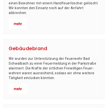
einen Bewoh­ner mit einem Hand­feu­er­lö­scher gelöscht.
Wir konn­ten den Ein­satz noch auf der Anfahrt
abbrechen.
mehr
Gebäudebrand
Wir wur­den zur Unter­stüt­zung der Feu­er­wehr Bad
Schwal­bach zu einer Feu­er­mel­dung in der Park­stra­ße
alarmiert. Die Kräf­te der ört­li­chen Frei­wil­li­gen Feu­er­
weh­ren waren aus­rei­chend, sodass wir ohne wei­te­re
Tätig­keit ein­rü­cken könnten.
mehr