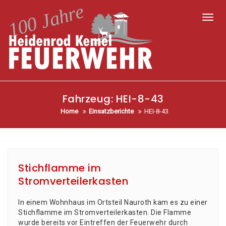
Toggl
Fahrzeug:
HEI-8-43
Home
Einsatzberichte
HEI-8-43
Stichflamme im
Stromverteilerkasten
In einem Wohn­haus im Orts­teil Nau­roth kam es zu einer
Stich­flam­me im Strom­ver­tei­ler­kas­ten. Die Flam­me
wur­de bereits vor Ein­tref­fen der Feu­er­wehr durch