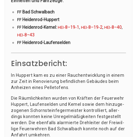
Ein­hei­ten und Fahr­zeu­ge:
Bad Schwalbach
FF
Hei­den­rod-Hup­pert
FF
Hei­den­rod-Kemel:
‑8–19‑1
,
‑8–19‑2
,
‑8–40
,
FF
HEI
HEI
HEI
‑8–43
HEI
Hei­den­rod-Lau­fen­sel­den
FF
Einsatzbericht:
In Hup­pert kam es zu einer Rauch­ent­wick­lung in einem
zur Zeit in Reno­vie­rung befind­li­chen Gebäu­des beim
Anhei­zen eines Pelletofens.
Die Räum­lich­kei­ten wur­den von Kräf­ten der Feu­er­wehr
Hup­pert, Lau­fen­sel­den und Kemel sowie dem hin­zu­ge­
zo­ge­nen Schorn­stein­fe­ger­meis­ter kon­trol­liert, aller­
dings konn­ten kei­ne Unre­gel­mä­ßig­kei­ten fest­ge­stellt
wer­den. Die eben­falls alar­mier­te Dreh­lei­ter der Frei­wil­
li­ge Feu­er­weh­ren Bad Schwal­bach konn­te noch auf der
Anfahrt umkehren.