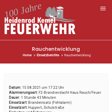
Toggl
Rauchentwicklung
Home
Einsatzberichte
Rauchentwicklung
Datum:
15.08.2021 um 17:22 Uhr
Alar­mie­rungs­art:
F2-Brand­ver­dacht Haus Rauch/Feuer
Dau­er:
1 Stun­de 43 Minu­ten
Ein­satz­art:
Brand­ein­satz (Fehl­alarm)
Ein­satz­ort:
Hup­pert, Schul­stra­ße