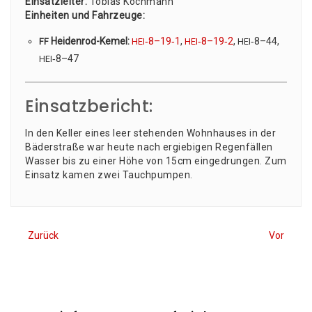
Ein­satz­lei­ter:
Tobi­as Koch­mann
Ein­hei­ten und Fahr­zeu­ge:
Hei­den­rod-Kemel:
‑8–19‑1
,
‑8–19‑2
,
‑8–44,
FF
HEI
HEI
HEI
‑8–47
HEI
Einsatzbericht:
In den Kel­ler eines leer ste­hen­den Wohn­hau­ses in der
Bäder­stra­ße war heu­te nach ergie­bi­gen Regen­fäl­len
Was­ser bis zu einer Höhe von 15cm ein­ge­drun­gen. Zum
Ein­satz kamen zwei Tauchpumpen.
Zurück
Vor