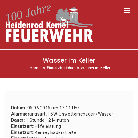
Toggl
Wasser im Keller
Home
Einsatzberichte
Wasser im Keller
Datum:
06.06.2016 um 17:11 Uhr
Alar­mie­rungs­art:
H5W-Unwet­ter­scha­den/­Was­ser
Dau­er:
1 Stun­de 12 Minu­ten
Ein­satz­art:
Hil­fe­leis­tung
Ein­satz­ort:
Kemel, Bäder­stra­ße