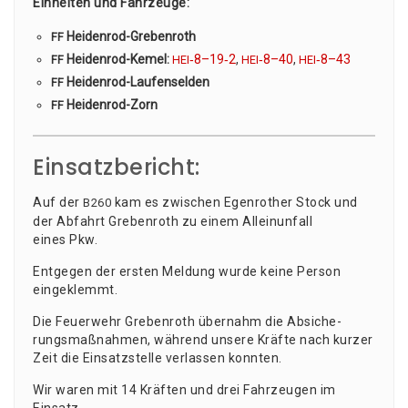
Ein­hei­ten und Fahr­zeu­ge:
Hei­den­rod-Gre­ben­roth
FF
Hei­den­rod-Kemel:
‑8–19‑2
,
‑8–40
,
‑8–43
FF
HEI
HEI
HEI
Hei­den­rod-Lau­fen­sel­den
FF
Hei­den­rod-Zorn
FF
Einsatzbericht:
Auf der
kam es zwi­schen Egen­ro­ther Stock und
B260
der Abfahrt Gre­ben­roth zu einem Allein­un­fall
eines Pkw.
Ent­ge­gen der ers­ten Mel­dung wur­de kei­ne Per­son
eingeklemmt.
Die Feu­er­wehr Gre­ben­roth über­nahm die Absi­che­
rungs­maß­nah­men, wäh­rend unse­re Kräf­te nach kur­zer
Zeit die Ein­satz­stel­le ver­las­sen konnten.
Wir waren mit 14 Kräf­ten und drei Fahr­zeu­gen im