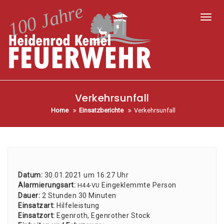
Toggl
Verkehrsunfall
Home
Einsatzberichte
Verkehrsunfall
Datum:
30.01.2021 um 16:27 Uhr
Alar­mie­rungs­art:
Ein­ge­klemm­te Per­son
H44-VU
Dau­er:
2 Stun­den 30 Minu­ten
Ein­satz­art:
Hil­fe­leis­tung
Ein­satz­ort:
Egen­roth, Egen­ro­ther Stock