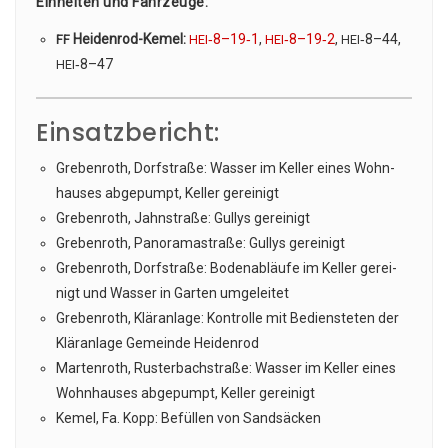
Ein­hei­ten und Fahr­zeu­ge:
Hei­den­rod-Kemel:
‑8–19‑1
,
‑8–19‑2
,
‑8–44,
FF
HEI
HEI
HEI
‑8–47
HEI
Einsatzbericht:
Gre­ben­roth, Dorf­stra­ße: Was­ser im Kel­ler eines Wohn­
hau­ses abge­pumpt, Kel­ler gereinigt
Gre­ben­roth, Jahn­stra­ße: Gul­lys gereinigt
Gre­ben­roth, Pan­ora­ma­stra­ße: Gul­lys gereinigt
Gre­ben­roth, Dorf­stra­ße: Boden­ab­läu­fe im Kel­ler gerei­
nigt und Was­ser in Gar­ten umgeleitet
Gre­ben­roth, Klär­an­la­ge: Kon­trol­le mit Bediens­te­ten der
Klär­an­la­ge Gemein­de Heidenrod
Mar­ten­roth, Rus­ter­bach­stra­ße: Was­ser im Kel­ler eines
Wohn­hau­ses abge­pumpt, Kel­ler gereinigt
Kemel, Fa. Kopp: Befül­len von Sandsäcken