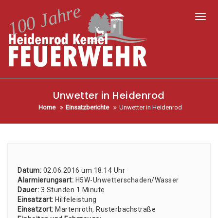
Toggl
Unwetter in Heidenrod
Home
Einsatzberichte
Unwetter in Heidenrod
Datum:
02.06.2016 um 18:14 Uhr
Alar­mie­rungs­art:
H5W-Unwet­ter­scha­den/­Was­ser
Dau­er:
3 Stun­den 1 Minu­te
Ein­satz­art:
Hil­fe­leis­tung
Ein­satz­ort:
Mar­ten­roth, Rus­ter­bach­stra­ße