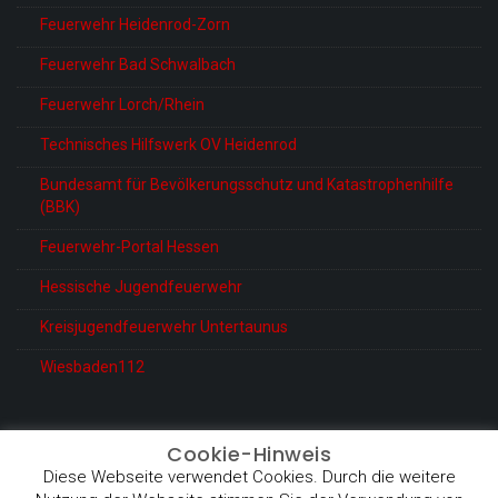
Feuerwehr Heidenrod-Zorn
Feuerwehr Bad Schwalbach
Feuerwehr Lorch/Rhein
Technisches Hilfswerk OV Heidenrod
Bundesamt für Bevölkerungsschutz und Katastrophenhilfe
(BBK)
Feuerwehr-Portal Hessen
Hessische Jugendfeuerwehr
Kreisjugendfeuerwehr Untertaunus
Wiesbaden112
Cookie-Hinweis
Diese Webseite verwendet Cookies. Durch die weitere
© Feuerwehr Heidenrod-Kemel