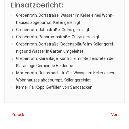
Einsatzbericht:
Gre­ben­roth, Dorf­stra­ße: Was­ser im Kel­ler eines Wohn­
hau­ses abge­pumpt, Kel­ler gereinigt
Gre­ben­roth, Jahn­stra­ße: Gul­lys gereinigt
Gre­ben­roth, Pan­ora­ma­stra­ße: Gul­lys gereinigt
Gre­ben­roth, Dorf­stra­ße: Boden­ab­läu­fe im Kel­ler gerei­
nigt und Was­ser in Gar­ten umgeleitet
Gre­ben­roth, Klär­an­la­ge: Kon­trol­le mit Bediens­te­ten der
Klär­an­la­ge Gemein­de Heidenrod
Mar­ten­roth, Rus­ter­bach­stra­ße: Was­ser im Kel­ler eines
Wohn­hau­ses abge­pumpt, Kel­ler gereinigt
Kemel, Fa. Kopp: Befül­len von Sandsäcken
Zurück
Vor