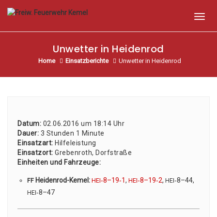
Toggl
Unwetter in Heidenrod
Home
Einsatzberichte
Unwetter in Heidenrod
Datum:
02.06.2016 um 18:14 Uhr
Dau­er:
3 Stun­den 1 Minu­te
Ein­satz­art:
Hil­fe­leis­tung
Ein­satz­ort:
Gre­ben­roth, Dorf­stra­ße
Ein­hei­ten und Fahr­zeu­ge:
Hei­den­rod-Kemel:
‑8–19‑1
,
‑8–19‑2
,
‑8–44,
FF
HEI
HEI
HEI
‑8–47
HEI