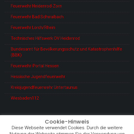
Feuerwehr Heidenrod-Zorn
Feuerwehr Bad Schwalbach
Feuerwehr Lorch/Rhein
Technisches Hilfswerk OV Heidenrod
Bundesamt für Bevölkerungsschutz und Katastrophenhilfe
(BBK)
Feuerwehr-Portal Hessen
Hessische Jugendfeuerwehr
Kreisjugendfeuerwehr Untertaunus
Wiesbaden112
Cookie-Hinweis
Diese Webseite verwendet Cookies. Durch die weitere
© Feuerwehr Heidenrod-Kemel