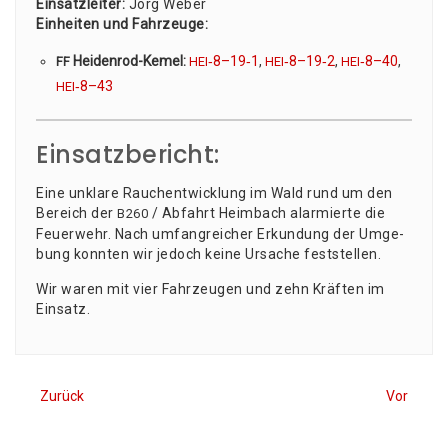
Ein­satz­lei­ter:
Jörg Weber
Ein­hei­ten und Fahr­zeu­ge:
Hei­den­rod-Kemel:
‑8–19‑1
,
‑8–19‑2
,
‑8–40
,
FF
HEI
HEI
HEI
‑8–43
HEI
Einsatzbericht:
Eine unkla­re Rauch­ent­wick­lung im Wald rund um den
Bereich der
/ Abfahrt Heim­bach alar­mier­te die
B260
Feu­er­wehr. Nach umfang­rei­cher Erkun­dung der Umge­
bung konn­ten wir jedoch kei­ne Ursa­che feststellen.
Wir waren mit vier Fahr­zeu­gen und zehn Kräf­ten im
Einsatz.
Zurück
Vor