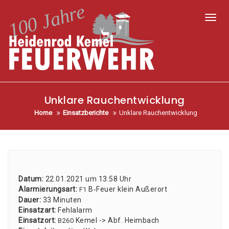
Toggl
Unklare Rauchentwicklung
Home
Einsatzberichte
Unklare Rauchentwicklung
Datum:
22.01.2021 um 13:58 Uhr
Alar­mie­rungs­art:
B‑Feuer klein Außer­ort
F1
Dau­er:
33 Minu­ten
Ein­satz­art:
Fehl­alarm
Ein­satz­ort:
Kemel -> Abf. Heim­bach
B260