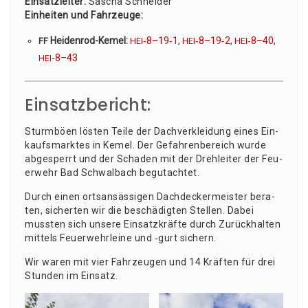
Ein­satz­lei­ter:
Sascha Schnei­der
Ein­hei­ten und Fahr­zeu­ge:
Hei­den­rod-Kemel:
‑8–19‑1
,
‑8–19‑2
,
‑8–40
,
FF
HEI
HEI
HEI
‑8–43
HEI
Einsatzbericht:
Sturm­bö­en lös­ten Tei­le der Dach­ver­klei­dung eines Ein­
kaufs­mark­tes in Kemel. Der Gefah­ren­be­reich wur­de
abge­sperrt und der Scha­den mit der Dreh­lei­ter der Feu­
er­wehr Bad Schwal­bach begutachtet.
Durch einen orts­an­säs­si­gen Dach­de­cker­meis­ter bera­
ten, sicher­ten wir die beschä­dig­ten Stel­len. Dabei
muss­ten sich unse­re Ein­satz­kräf­te durch Zurück­hal­ten
mit­tels Feu­er­wehr­lei­ne und ‑gurt sichern.
Wir waren mit vier Fahr­zeu­gen und 14 Kräf­ten für drei
Stun­den im Einsatz.