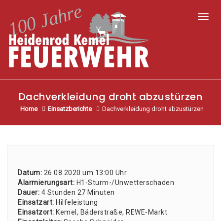
Toggl
Dachverkleidung droht abzustürzen
Home
Einsatzberichte
Dachverkleidung droht abzustürzen
Datum:
26.08.2020 um 13:00 Uhr
Alar­mie­rungs­art:
H1-Sturm-/Un­wet­ter­scha­den
Dau­er:
4 Stun­den 27 Minu­ten
Ein­satz­art:
Hil­fe­leis­tung
Ein­satz­ort:
Kemel, Bäder­stra­ße, REWE-Markt