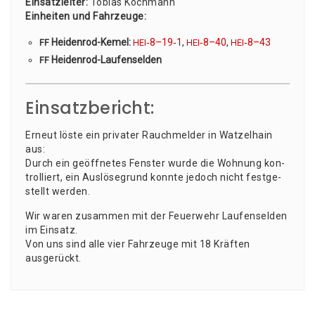
Ein­satz­lei­ter:
Tobi­as Koch­mann
Ein­hei­ten und Fahr­zeu­ge:
Hei­den­rod-Kemel:
‑8–19‑1
,
‑8–40
,
‑8–43
FF
HEI
HEI
HEI
Hei­den­rod-Lau­fen­sel­den
FF
Einsatzbericht:
Erneut lös­te ein pri­va­ter Rauch­mel­der in Wat­zel­hain
aus:
Durch ein geöff­ne­tes Fens­ter wur­de die Woh­nung kon­
trol­liert, ein Aus­lö­se­grund konn­te jedoch nicht fest­ge­
stellt werden.
Wir waren zusam­men mit der Feu­er­wehr Lau­fen­sel­den
im Ein­satz.
Von uns sind alle vier Fahr­zeu­ge mit 18 Kräf­ten
ausgerückt.