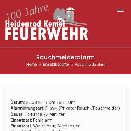
Toggl
Rauchmelderalarm
Home
Einsatzberichte
Rauchmelderalarm
Datum:
23.08.2019 um 16:31 Uhr
Alar­mie­rungs­art:
F
(Pri­va­ter Rauch-/Feu­er­mel­der)
RWM
Dau­er:
1 Stun­de 22 Minu­ten
Ein­satz­art:
Fehl­alarm
Ein­satz­ort:
Wat­zel­hain, Buchen­weg