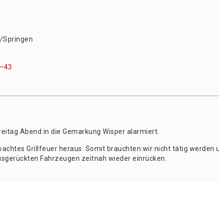
l/Springen
8–43
ei­tag Abend in die Gemar­kung Wis­per alarmiert.
wach­tes Grill­feu­er her­aus. Somit brauch­ten wir nicht tätig wer­den
us­ge­rück­ten Fahr­zeu­gen zeit­nah wie­der einrücken.