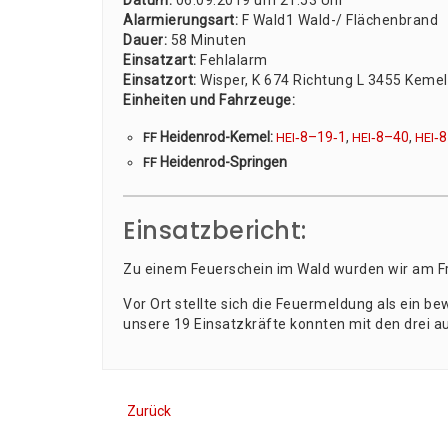
Datum:
06.09.2019 um 21:53 Uhr
Alar­mie­rungs­art:
F Wald1 Wald-/ Flä­chen­brand
Dau­er:
58 Minu­ten
Ein­satz­art:
Fehl­alarm
Ein­satz­ort:
Wis­per, K 674 Rich­tung L 3455 Keme
Ein­hei­ten und Fahr­zeu­ge:
Hei­den­rod-Kemel:
‑8–19‑1
,
‑8–40
,
‑
FF
HEI
HEI
HEI
Hei­den­rod-Sprin­gen
FF
Einsatzbericht:
Zu einem Feu­er­schein im Wald wur­den wir am Fr
Vor Ort stell­te sich die Feu­er­mel­dung als ein be
unse­re 19 Ein­satz­kräf­te konn­ten mit den drei a
Zurück