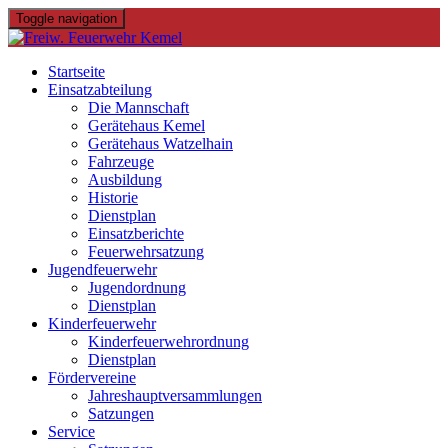
Skip
Toggle navigation
to
content
Startseite
Einsatzabteilung
Die Mannschaft
Gerätehaus Kemel
Gerätehaus Watzelhain
Fahrzeuge
Ausbildung
Historie
Dienstplan
Einsatzberichte
Feuerwehrsatzung
Jugendfeuerwehr
Jugendordnung
Dienstplan
Kinderfeuerwehr
Kinderfeuerwehrordnung
Dienstplan
Fördervereine
Jahreshauptversammlungen
Satzungen
Service