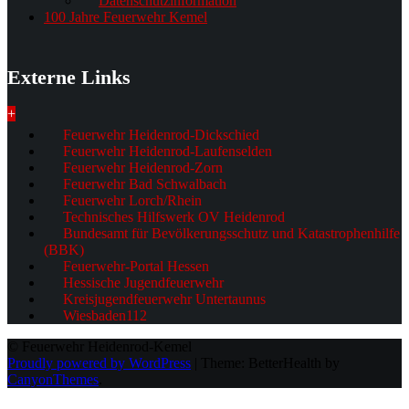
Datenschutzinformation
100 Jahre Feuerwehr Kemel
Externe Links
+
Feuerwehr Heidenrod-Dickschied
Feuerwehr Heidenrod-Laufenselden
Feuerwehr Heidenrod-Zorn
Feuerwehr Bad Schwalbach
Feuerwehr Lorch/Rhein
Technisches Hilfswerk OV Heidenrod
Bundesamt für Bevölkerungsschutz und Katastrophenhilfe
(BBK)
Feuerwehr-Portal Hessen
Hessische Jugendfeuerwehr
Kreisjugendfeuerwehr Untertaunus
Wiesbaden112
© Feuerwehr Heidenrod-Kemel
Proudly powered by WordPress
|
Theme: BetterHealth by
CanyonThemes
.