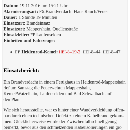
Datum:
19.11.2016 um 15:21 Uhr
Alar­mie­rungs­art:
F6-Brand­ver­dacht Haus Rauch/Feuer
Dau­er:
1 Stun­de 19 Minu­ten
Ein­satz­art:
Brand­ein­satz
Ein­satz­ort:
Map­pers­hain, Quel­len­stra­ße
Ein­satz­lei­ter:
Lau­fen­sel­den
FF
Ein­hei­ten und Fahr­zeu­ge:
Hei­den­rod-Kemel:
‑8–19‑2
,
‑8–44,
‑8–47
FF
HEI
HEI
HEI
Einsatzbericht:
Ein Brand­ver­dacht in einem Fer­tig­haus in Hei­den­rod-Map­pers­hain
rief am Sams­tag die Feu­er­weh­ren Map­pers­hain,
Kemel/Watzelhain, Lau­fen­sel­den und Bad Schwal­bach auf
den Plan.
Wie sich her­aus­stell­te, war es hin­ter einer Wand­ver­klei­dung offen­
bar durch einen tech­ni­schen Defekt zu einem Kabel­brand gekom­
men. Glück­li­cher­wei­se wur­de der Zwi­schen­fall schnell genug
bemerkt, bevor aus den schmel­zen­den Kabel­iso­lie­run­gen ein grö­