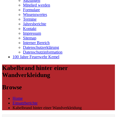
Satzungen
Mitglied werden
Formulare
Wissenswertes
Termine
Jahresberichte
Kontakt
Impressum
Sitemap
Interner Bereich
Datenschutzerklärung
Datenschutzinformation
100 Jahre Feuerwehr Kemel
Kabelbrand hinter einer
Wandverkleidung
Browse
Home
Einsatzberichte
Kabelbrand hinter einer Wandverkleidung