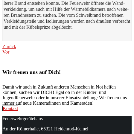
ße­rer Brand ent­ste­hen konn­te. Die Feu­er­wehr öff­ne­te die Wand­
ver­klei­dung, um auch mit Hil­fe der Wär­me­bild­ka­me­ra nach wei­te­
ren Brand­nes­tern zu suchen. Die vom Schwel­brand betrof­fe­nen
Ver­klei­dungs­tei­le und Iso­lie­run­gen wur­den nach drau­ßen ver­bracht
und mit der Kübel­sprit­ze abgelöscht.
Beitragsnavigation
Previous
Zurück
Next
post:
Vor
post:
Wir freuen uns auf Dich!
Damit wir auch in Zukunft anderen Menschen in Not helfen
können, suchen wir DICH! Egal ob in der Kinder- und
Jugendfeuerwehr oder in unserer Einsatzabteilung: Wir freuen uns
immer auf neue Kameradinnen und Kameraden!
Kontakt
Feuerwehrgerätehaus
An der Römerhalle, 65321 Heidenrod-Kemel