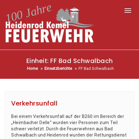
Toggl
Einheit:
FF Bad Schwalbach
Home
Einsatzberichte
FF Bad Schwalbach
Verkehrsunfall
Bei einem Ver­kehrs­un­fall auf der B260 im Bereich der
„Heim­ba­cher Del­le“ wur­den vier Per­so­nen zum Teil
schwer ver­letzt. Durch die Feu­er­weh­ren aus Bad
Schwal­bach und Hei­den­rod wur­den der Ret­tungs­dienst