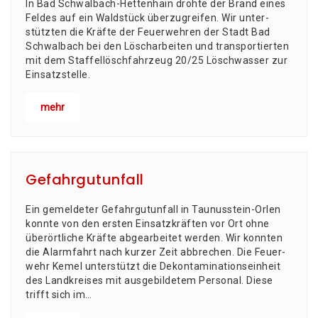
In Bad Schwal­bach-Het­ten­hain droh­te der Brand eines
Fel­des auf ein Wald­stück über­zu­grei­fen. Wir unter­
stütz­ten die Kräf­te der Feu­er­weh­ren der Stadt Bad
Schwal­bach bei den Lösch­ar­bei­ten und trans­por­tier­ten
mit dem Staf­fel­lösch­fahr­zeug 20/25 Lösch­was­ser zur
Einsatzstelle.
mehr
Gefahrgutunfall
Ein gemel­de­ter Gefahr­gut­un­fall in Tau­nus­stein-Orlen
konn­te von den ers­ten Ein­satz­kräf­ten vor Ort ohne
über­ört­li­che Kräf­te abge­ar­bei­tet wer­den. Wir konn­ten
die Alarm­fahrt nach kur­zer Zeit abbrechen. Die Feu­er­
wehr Kemel unter­stützt die Dekon­ta­mi­na­ti­ons­ein­heit
des Land­krei­ses mit aus­ge­bil­de­tem Per­so­nal. Die­se
trifft sich im…