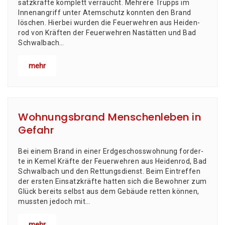
satz­kräf­te kom­plett ver­raucht. Meh­re­re Trupps im
Innen­an­griff unter Atem­schutz konn­ten den Brand
löschen. Hier­bei wur­den die Feu­er­weh­ren aus Hei­den­
rod von Kräf­ten der Feu­er­weh­ren Nastät­ten und Bad
Schwal­bach…
mehr
Wohnungsbrand Menschenleben in
Gefahr
Bei einem Brand in einer Erd­ge­schoss­woh­nung for­der­
te in Kemel Kräf­te der Feu­er­weh­ren aus Hei­den­rod, Bad
Schwal­bach und den Rettungsdienst. Beim Ein­tref­fen
der ers­ten Ein­satz­kräf­te hat­ten sich die Bewoh­ner zum
Glück bereits selbst aus dem Gebäu­de ret­ten kön­nen,
muss­ten jedoch mit…
mehr