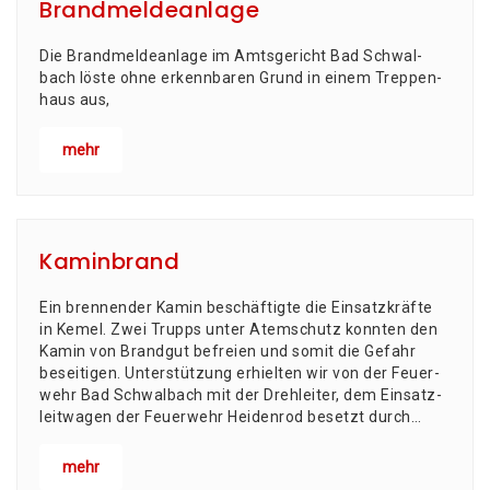
Brandmeldeanlage
Die Brand­mel­de­an­la­ge im Amts­ge­richt Bad Schwal­
bach lös­te ohne erkenn­ba­ren Grund in einem Trep­pen­
haus aus,
mehr
Kaminbrand
Ein bren­nen­der Kamin beschäf­tig­te die Ein­satz­kräf­te
in Kemel. Zwei Trupps unter Atem­schutz konn­ten den
Kamin von Brand­gut befrei­en und somit die Gefahr
beseitigen. Unter­stüt­zung erhiel­ten wir von der Feu­er­
wehr Bad Schwal­bach mit der Dreh­lei­ter, dem Ein­satz­
leit­wa­gen der Feu­er­wehr Hei­den­rod besetzt durch…
mehr