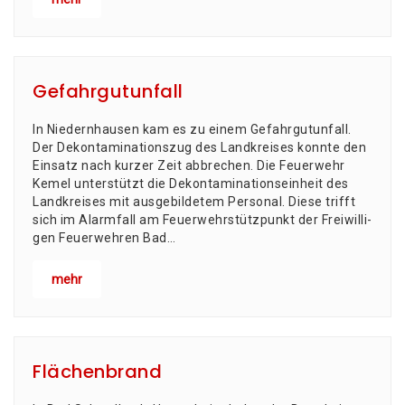
Gefahrgutunfall
In Nie­dern­hau­sen kam es zu einem Gefahrgutunfall.
Der Dekon­ta­mi­na­ti­ons­zug des Land­krei­ses konn­te den
Ein­satz nach kur­zer Zeit abbrechen. Die Feu­er­wehr
Kemel unter­stützt die Dekon­ta­mi­na­ti­ons­ein­heit des
Land­krei­ses mit aus­ge­bil­de­tem Per­so­nal. Die­se trifft
sich im Alarm­fall am Feu­er­wehr­stütz­punkt der Frei­wil­li­
gen Feu­er­weh­ren Bad…
mehr
Flächenbrand