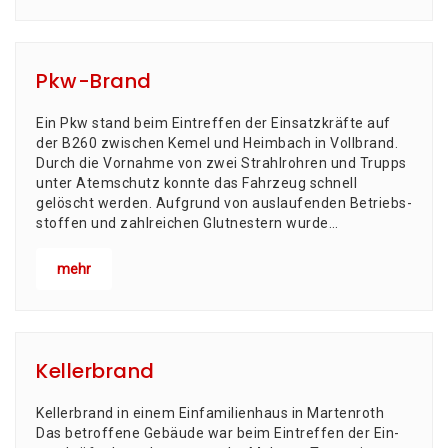
Pkw-Brand
Ein Pkw stand beim Ein­tref­fen der Ein­satz­kräf­te auf
der B260 zwi­schen Kemel und Heim­bach in Vollbrand.
Durch die Vor­nah­me von zwei Strahl­roh­ren und Trupps
unter Atem­schutz konn­te das Fahr­zeug schnell
gelöscht wer­den. Auf­grund von aus­lau­fen­den Betriebs­
stof­fen und zahl­rei­chen Glut­nes­tern wur­de…
mehr
Kellerbrand
Kel­ler­brand in einem Ein­fa­mi­li­en­haus in Martenroth
Das betrof­fe­ne Gebäu­de war beim Ein­tref­fen der Ein­