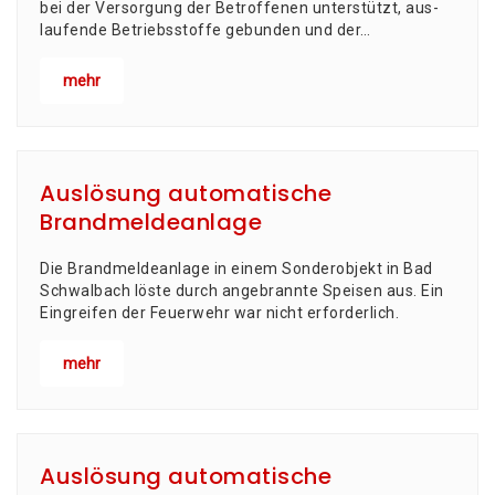
bei der Ver­sor­gung der Betrof­fe­nen unter­stützt, aus­
lau­fen­de Betriebs­stof­fe gebun­den und der…
mehr
Auslösung automatische
Brandmeldeanlage
Die Brand­mel­de­an­la­ge in einem Son­der­ob­jekt in Bad
Schwal­bach lös­te durch ange­brann­te Spei­sen aus. Ein
Ein­grei­fen der Feu­er­wehr war nicht erforderlich.
mehr
Auslösung automatische