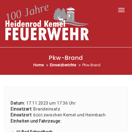
Toggl
Pkw-Brand
Home
Einsatzberichte
Pkw-Brand
Datum:
17.11.2023 um 17:36 Uhr
Ein­satz­art:
Brand­ein­satz
Ein­satz­ort:
zwi­schen Kemel und Heim­bach
B260
Ein­hei­ten und Fahr­zeu­ge: