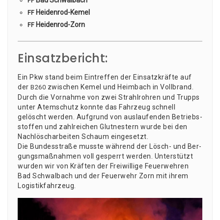
Bad Schwalbach
FF
Hei­den­rod-Kemel
FF
Hei­den­rod-Zorn
FF
Einsatzbericht:
Ein Pkw stand beim Ein­tref­fen der Ein­satz­kräf­te auf
der
zwi­schen Kemel und Heim­bach in Vollbrand.
B260
Durch die Vor­nah­me von zwei Strahl­roh­ren und Trupps
unter Atem­schutz konn­te das Fahr­zeug schnell
gelöscht wer­den. Auf­grund von aus­lau­fen­den Betriebs­
stof­fen und zahl­rei­chen Glut­nes­tern wur­de bei den
Nach­lösch­ar­bei­ten Schaum eingesetzt.
Die Bun­des­stra­ße muss­te wäh­rend der Lösch- und Ber­
gungs­maß­nah­men voll gesperrt wer­den. Unter­stützt
wur­den wir von Kräf­ten der Frei­wil­li­ge Feu­er­weh­ren
Bad Schwal­bach und der Feu­er­wehr Zorn mit ihrem
Logistikfahrzeug.