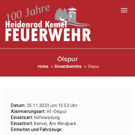
Toggl
Ölspur
Home
Einsatzberichte
Ölspur
Datum:
25.11.2023 um 15:53 Uhr
Alar­mie­rungs­art:
H1-Ölspur
Ein­satz­art:
Hil­fe­leis­tung
Ein­satz­ort:
Kemel, Am Wind­park
Ein­hei­ten und Fahr­zeu­ge: