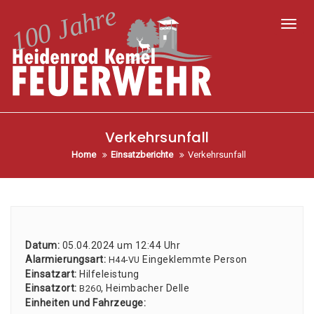
Toggl
Verkehrsunfall
Home
Einsatzberichte
Verkehrsunfall
Datum:
05.04.2024 um 12:44 Uhr
Alar­mie­rungs­art:
Ein­ge­klemm­te Per­son
H44-VU
Ein­satz­art:
Hil­fe­leis­tung
Ein­satz­ort:
, Heim­ba­cher Del­le
B260
Ein­hei­ten und Fahr­zeu­ge: