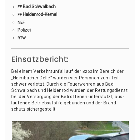
Bad Schwalbach
FF
Hei­den­rod-Kemel
FF
NEF
Poli­zei
RTW
Einsatzbericht:
Bei einem Ver­kehrs­un­fall auf der
im Bereich der
B260
„Heim­ba­cher Del­le“ wur­den vier Per­so­nen zum Teil
schwer ver­letzt. Durch die Feu­er­weh­ren aus Bad
Schwal­bach und Hei­den­rod wur­den der Ret­tungs­dienst
bei der Ver­sor­gung der Betrof­fe­nen unter­stützt, aus­
lau­fen­de Betriebs­stof­fe gebun­den und der Brand­
schutz sichergestellt.