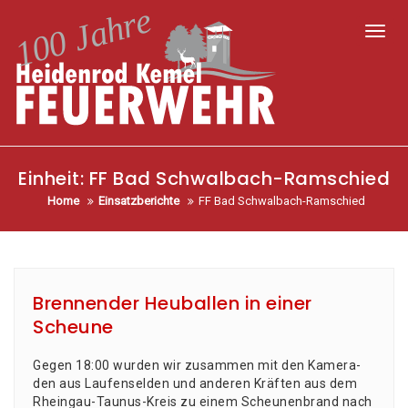
Toggl
Einheit:
FF Bad Schwalbach-Ramschied
Home
Einsatzberichte
FF Bad Schwalbach-Ramschied
Brennender Heuballen in einer
Scheune
Gegen 18:00 wur­den wir zusam­men mit den Kame­ra­
den aus Lau­fen­sel­den und ande­ren Kräf­ten aus dem
Rhein­gau-Tau­nus-Kreis zu einem Scheu­nen­brand nach