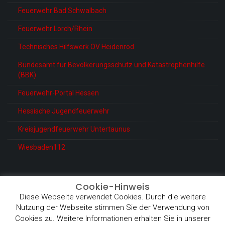
Feuerwehr Bad Schwalbach
Feuerwehr Lorch/Rhein
Technisches Hilfswerk OV Heidenrod
Bundesamt für Bevölkerungsschutz und Katastrophenhilfe
(BBK)
Feuerwehr-Portal Hessen
Hessische Jugendfeuerwehr
Kreisjugendfeuerwehr Untertaunus
Wiesbaden112
Cookie-Hinweis
Diese Webseite verwendet Cookies. Durch die weitere
© Feuerwehr Heidenrod-Kemel
Nutzung der Webseite stimmen Sie der Verwendung von
Proudly powered by WordPress
|
Theme: BetterHealth by
Cookies zu. Weitere Informationen erhalten Sie in unserer