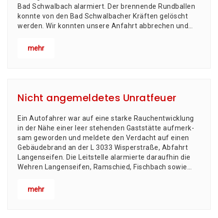
Bad Schwal­bach alar­miert. Der bren­nen­de Rund­bal­len
konn­te von den Bad Schwal­ba­cher Kräf­ten gelöscht
wer­den. Wir konn­ten unse­re Anfahrt abbre­chen und…
mehr
Nicht angemeldetes Unratfeuer
Ein Auto­fah­rer war auf eine star­ke Rauch­ent­wick­lung
in der Nähe einer leer ste­hen­den Gast­stät­te auf­merk­
sam gewor­den und mel­de­te den Ver­dacht auf einen
Gebäu­de­brand an der L 3033 Wis­per­stra­ße, Abfahrt
Langenseifen. Die Leit­stel­le alar­mier­te dar­auf­hin die
Weh­ren Lan­gen­sei­fen, Ram­schied, Fisch­bach sowie…
mehr