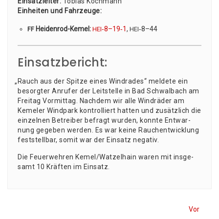
Ein­satz­lei­ter:
Tobi­as Koch­mann
Ein­hei­ten und Fahr­zeu­ge:
Hei­den­rod-Kemel:
‑8–19‑1
,
‑8–44
FF
HEI
HEI
Einsatzbericht:
„
Rauch aus der Spit­ze eines Wind­ra­des“ mel­de­te ein
besorg­ter Anru­fer der Leit­stel­le in Bad Schwal­bach am
Frei­tag Vor­mit­tag. Nach­dem wir alle Wind­rä­der am
Keme­l­er Wind­park kon­trol­liert hat­ten und zusätz­lich die
ein­zel­nen Betrei­ber befragt wur­den, konn­te Ent­war­
nung gege­ben wer­den. Es war kei­ne Rauch­ent­wick­lung
fest­stell­bar, somit war der Ein­satz negativ.
Die Feu­er­weh­ren Kemel/Watzelhain waren mit ins­ge­
samt 10 Kräf­ten im Einsatz.
Vor