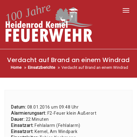
Toggl
Verdacht auf Brand an einem Windrad
Home
Einsatzberichte
Verdacht auf Brand an einem Windrad
Datum:
08.01.2016 um 09:48 Uhr
Alar­mie­rungs­art:
F2-Feu­er klein Außer­ort
Dau­er:
22 Minu­ten
Ein­satz­art:
Fehl­alarm (Fehl­alarm)
Ein­satz­ort:
Kemel, Am Wind­park