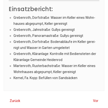
Einsatzbericht:
Gre­ben­roth, Dorf­stra­ße: Was­ser im Kel­ler eines Wohn­
hau­ses abge­pumpt, Kel­ler gereinigt
Gre­ben­roth, Jahn­stra­ße: Gul­lys gereinigt
Gre­ben­roth, Pan­ora­ma­stra­ße: Gul­lys gereinigt
Gre­ben­roth, Dorf­stra­ße: Boden­ab­läu­fe im Kel­ler gerei­
nigt und Was­ser in Gar­ten umgeleitet
Gre­ben­roth, Klär­an­la­ge: Kon­trol­le mit Bediens­te­ten der
Klär­an­la­ge Gemein­de Heidenrod
Mar­ten­roth, Rus­ter­bach­stra­ße: Was­ser im Kel­ler eines
Wohn­hau­ses abge­pumpt, Kel­ler gereinigt
Kemel, Fa. Kopp: Befül­len von Sandsäcken
Zurück
Vor