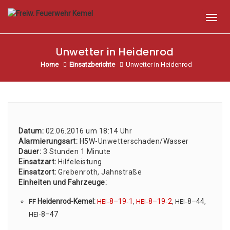
Toggl
Unwetter in Heidenrod
Home
Einsatzberichte
Unwetter in Heidenrod
Datum:
02.06.2016 um 18:14 Uhr
Alar­mie­rungs­art:
H5W-Unwet­ter­scha­den/­Was­ser
Dau­er:
3 Stun­den 1 Minu­te
Ein­satz­art:
Hil­fe­leis­tung
Ein­satz­ort:
Gre­ben­roth, Jahn­stra­ße
Ein­hei­ten und Fahr­zeu­ge:
Hei­den­rod-Kemel:
‑8–19‑1
,
‑8–19‑2
,
‑8–44,
FF
HEI
HEI
HEI
‑8–47
HEI