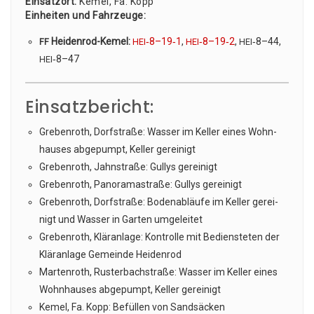
Ein­satz­ort:
Kemel, Fa. Kopp
Ein­hei­ten und Fahr­zeu­ge:
Hei­den­rod-Kemel:
‑8–19‑1
,
‑8–19‑2
,
‑8–44,
FF
HEI
HEI
HEI
‑8–47
HEI
Einsatzbericht:
Gre­ben­roth, Dorf­stra­ße: Was­ser im Kel­ler eines Wohn­
hau­ses abge­pumpt, Kel­ler gereinigt
Gre­ben­roth, Jahn­stra­ße: Gul­lys gereinigt
Gre­ben­roth, Pan­ora­ma­stra­ße: Gul­lys gereinigt
Gre­ben­roth, Dorf­stra­ße: Boden­ab­läu­fe im Kel­ler gerei­
nigt und Was­ser in Gar­ten umgeleitet
Gre­ben­roth, Klär­an­la­ge: Kon­trol­le mit Bediens­te­ten der
Klär­an­la­ge Gemein­de Heidenrod
Mar­ten­roth, Rus­ter­bach­stra­ße: Was­ser im Kel­ler eines
Wohn­hau­ses abge­pumpt, Kel­ler gereinigt
Kemel, Fa. Kopp: Befül­len von Sandsäcken