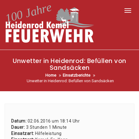
Toggl
Unwetter in Heidenrod: Befüllen von
Sandsäcken
Home
Einsatzberichte
Unwetter in Heidenrod: Befüllen von Sandsäcken
Datum:
02.06.2016 um 18:14 Uhr
Dau­er:
3 Stun­den 1 Minu­te
Ein­satz­art:
Hil­fe­leis­tung