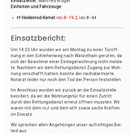
Ein­satz­lei­ter:
Man­fred Krü­ger
Ein­hei­ten und Fahr­zeu­ge:
Hei­den­rod-Kemel:
‑8–19‑2
,
‑8–44
FF
HEI
HEI
Einsatzbericht:
Um 14:25 Uhr wur­den wir am Mon­tag zu einer Tür­öff­
nung in den Schle­hen­weg nach Wat­zel­hain geru­fen, da
sich der Bewoh­ner einer Ein­lie­ger­woh­nung nicht mel­de­
te. Nach­dem wir dem Ret­tungs­dienst Zugang zur Woh­
nung ver­schafft hat­ten, konn­te der nach­alar­mier­te
Not­arzt lei­der nur noch den Tod der Per­son feststellen.
Im Anschluss wur­den wir zurück an die Ein­satz­stel­le
beor­dert, da wir die Woh­nungs­tür für einen Zutritt
durch den Ret­tungs­dienst erneut öff­nen muss­ten. Wir
waren mit dem
und dem
sowie sechs Kräf­ten
HLF
MTF
im Einsatz.
Wir spre­chen allen Ange­hö­ri­gen unser auf­rich­ti­ges Bei­
leid aus.