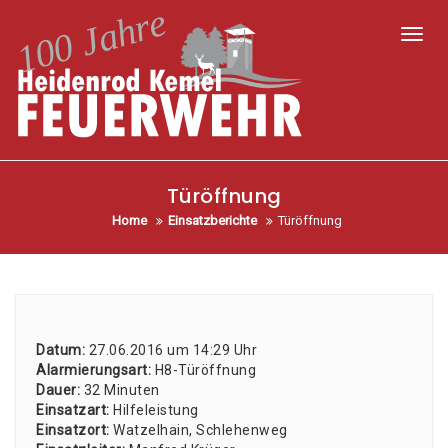
Toggl
Türöffnung
Home
Einsatzberichte
Türöffnung
Datum:
27.06.2016 um 14:29 Uhr
Alar­mie­rungs­art:
H8-Tür­öff­nung
Dau­er:
32 Minu­ten
Ein­satz­art:
Hil­fe­leis­tung
Ein­satz­ort:
Wat­zel­hain, Schle­hen­weg