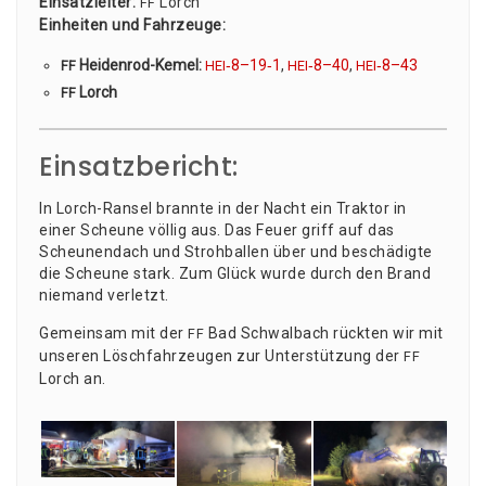
Ein­satz­lei­ter:
Lorch
FF
Ein­hei­ten und Fahr­zeu­ge:
Hei­den­rod-Kemel:
‑8–19‑1
,
‑8–40
,
‑8–43
FF
HEI
HEI
HEI
Lorch
FF
Einsatzbericht:
In Lorch-Ran­sel brann­te in der Nacht ein Trak­tor in
einer Scheu­ne völ­lig aus. Das Feu­er griff auf das
Scheu­nen­dach und Stroh­bal­len über und beschä­dig­te
die Scheu­ne stark. Zum Glück wur­de durch den Brand
nie­mand verletzt.
Gemein­sam mit der
Bad Schwal­bach rück­ten wir mit
FF
unse­ren Lösch­fahr­zeu­gen zur Unter­stüt­zung der
FF
Lorch an.