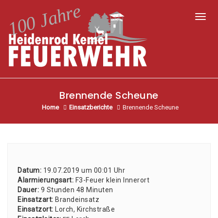
Toggl
Brennende Scheune
Home
Einsatzberichte
Brennende Scheune
Datum:
19.07.2019 um 00:01 Uhr
Alar­mie­rungs­art:
F3-Feu­er klein Inner­ort
Dau­er:
9 Stun­den 48 Minu­ten
Ein­satz­art:
Brand­ein­satz
Ein­satz­ort:
Lorch, Kirch­stra­ße