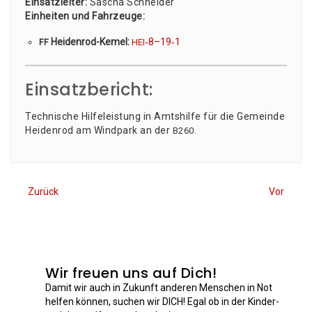
Ein­satz­lei­ter:
Sascha Schnei­der
Ein­hei­ten und Fahr­zeu­ge:
Hei­den­rod-Kemel:
‑8–19‑1
FF
HEI
Einsatzbericht:
Tech­ni­sche Hil­fe­leis­tung in Amts­hil­fe für die Gemein­de
Hei­den­rod am Wind­park an der
.
B260
Zurück
Vor
Wir freuen uns auf Dich!
Damit wir auch in Zukunft anderen Menschen in Not
helfen können, suchen wir DICH! Egal ob in der Kinder-