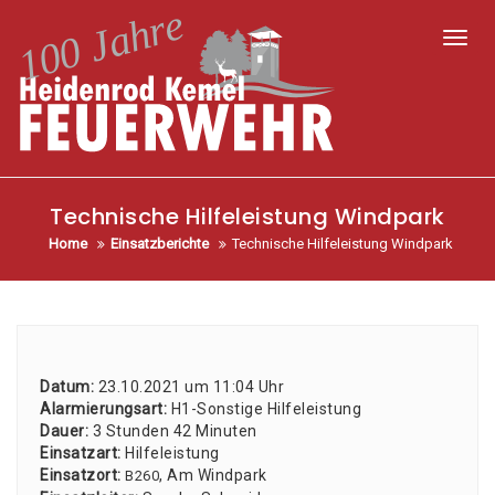
Toggl
Technische Hilfeleistung Windpark
Home
Einsatzberichte
Technische Hilfeleistung Windpark
Datum:
23.10.2021 um 11:04 Uhr
Alar­mie­rungs­art:
H1-Sons­ti­ge Hil­fe­leis­tung
Dau­er:
3 Stun­den 42 Minu­ten
Ein­satz­art:
Hil­fe­leis­tung
Ein­satz­ort:
, Am Wind­park
B260