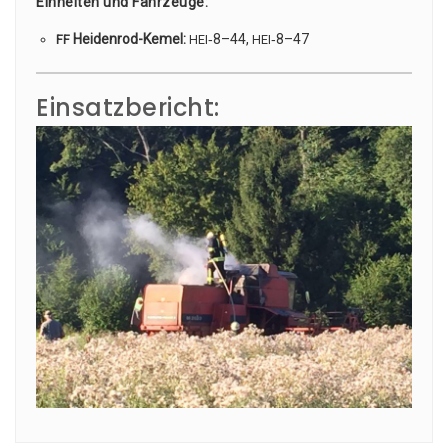
Ein­hei­ten und Fahr­zeu­ge:
Hei­den­rod-Kemel:
‑8–44,
‑8–47
FF
HEI
HEI
Einsatzbericht: