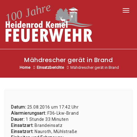
Toggl
Mähdrescher gerät in Brand
Home
Einsatzberichte
Mähdrescher gerät in Brand
Datum:
25.08.2016 um 17:42 Uhr
Alar­mie­rungs­art:
F36-Lkw-Brand
Dau­er:
1 Stun­de 33 Minu­ten
Ein­satz­art:
Brand­ein­satz
Ein­satz­ort:
Nau­roth, Mühl­stra­ße