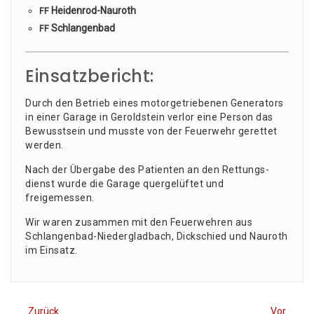
Hei­den­rod-Nau­roth
FF
Schlan­gen­bad
FF
Einsatzbericht:
Durch den Betrieb eines motor­ge­trie­be­nen Gene­ra­tors
in einer Gara­ge in Gerold­stein ver­lor eine Per­son das
Bewusst­sein und muss­te von der Feu­er­wehr geret­tet
werden.
Nach der Über­ga­be des Pati­en­ten an den Ret­tungs­
dienst wur­de die Gara­ge quer­ge­lüf­tet und
freigemessen.
Wir waren zusam­men mit den Feu­er­weh­ren aus
Schlan­gen­bad-Nie­der­glad­bach, Dick­schied und Nau­roth
im Einsatz.
Zurück
Vor