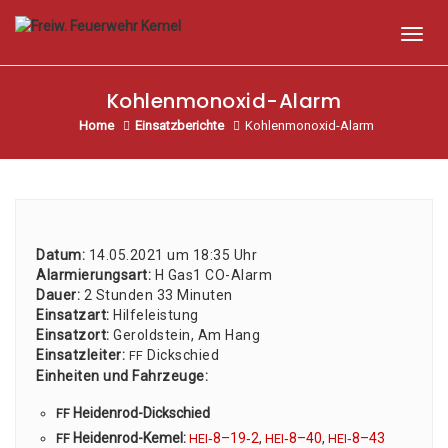
Toggl
Kohlenmonoxid-Alarm
Home
Einsatzberichte
Kohlenmonoxid-Alarm
Datum:
14.05.2021 um 18:35 Uhr
Alar­mie­rungs­art:
H Gas1 CO-Alarm
Dau­er:
2 Stun­den 33 Minu­ten
Ein­satz­art:
Hil­fe­leis­tung
Ein­satz­ort:
Gerold­stein, Am Hang
Ein­satz­lei­ter:
Dick­schied
FF
Ein­hei­ten und Fahr­zeu­ge:
Hei­den­rod-Dick­schied
FF
Hei­den­rod-Kemel:
‑8–19‑2
,
‑8–40
,
‑8–43
FF
HEI
HEI
HEI