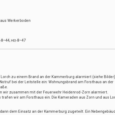
haus Werk­erbo­den
‑8–44,
‑8–47
HEI
 Lorch zu einem Brand an der Kam­mer­burg alar­miert (sie­he Bil­der)
Not­ruf bei der Leit­stel­le ein: Woh­nungs­brand am Forst­haus an der
a­ße.
n wir zusam­men mit der Feu­er­wehr Hei­den­rod-Zorn alar­miert.
tra­fen wir am Forst­haus ein. Die Kame­ra­den aus Zorn und aus Lo
r dann dem Ein­satz an der Kam­mer­burg zuge­teilt. Ein Neben­ge­bäu­