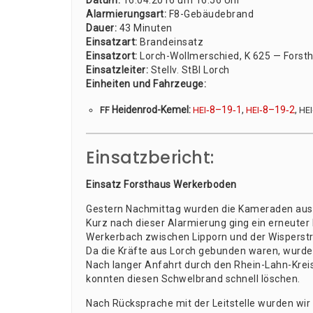
Datum:
16.04.2016 um 16:56 Uhr
Alar­mie­rungs­art:
F8-Gebäu­de­brand
Dau­er:
43 Minu­ten
Ein­satz­art:
Brand­ein­satz
Ein­satz­ort:
Lorch-Woll­mer­schied, K 625 — Forst­
Ein­satz­lei­ter:
Stellv. StBI Lorch
Ein­hei­ten und Fahr­zeu­ge:
Hei­den­rod-Kemel:
‑8–19‑1
,
‑8–19‑2
,
FF
HEI
HEI
HEI
Einsatzbericht:
Ein­satz Forst­haus Werkerboden
Ges­tern Nach­mit­tag wur­den die Kame­ra­den aus
Kurz nach die­ser Alar­mie­rung ging ein erneu­ter 
Werk­erbach zwi­schen Lip­porn und der Wis­per­str
Da die Kräf­te aus Lorch gebun­den waren, wur­de
Nach lan­ger Anfahrt durch den Rhein-Lahn-Kreis 
konn­ten die­sen Schwel­brand schnell löschen.
Nach Rück­spra­che mit der Leit­stel­le wur­den wi