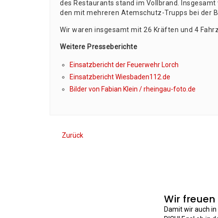
des Restau­rants stand im Voll­brand. Ins­ge­samt 
den mit meh­re­ren Atem­schutz-Trupps bei der 
Wir waren ins­ge­samt mit 26 Kräf­ten und 4 Fahr­
Wei­te­re Presseberichte
Ein­satz­be­richt der Feu­er­wehr Lorch
Ein­satz­be­richt Wiesbaden112.de
Bil­der von Fabi­an Klein / rheingau-foto.de
Zurück
Wir freuen
Damit wir auch i