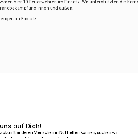
waren hier 10 Feu­er­weh­ren im Ein­satz. Wir unter­stütz­ten die Kame
Brand­be­kämp­fung innen und außen.
zeu­gen im Einsatz
 uns auf Dich!
n Zukunft anderen Menschen in Not helfen können, suchen wir