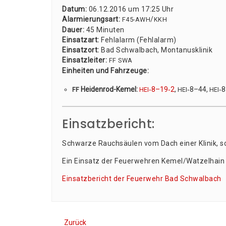
Datum:
06.12.2016 um 17:25 Uhr
Alar­mie­rungs­art:
/
F45-AWH
KKH
Dau­er:
45 Minu­ten
Ein­satz­art:
Fehl­alarm (Fehl­alarm)
Ein­satz­ort:
Bad Schwal­bach, Mon­ta­nus­kli­nik
Ein­satz­lei­ter:
FF
SWA
Ein­hei­ten und Fahr­zeu­ge:
Hei­den­rod-Kemel:
‑8–19‑2
,
‑8–44,
‑
FF
HEI
HEI
HEI
Einsatzbericht:
Schwar­ze Rauch­säu­len vom Dach einer Kli­nik, s
Ein Ein­satz der Feu­er­weh­ren Kemel/Watzelhain 
Ein­satz­be­richt der Feu­er­wehr Bad Schwalbach
Zurück