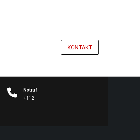
KONTAKT
Notruf
+112