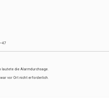
8–47
o lau­te­te die Alarmdurchsage.
war vor Ort nicht erforderlich.