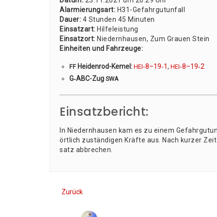
Datum:
23.11.2021 um 20:29 Uhr
Alar­mie­rungs­art:
H31-Gefahr­gut­un­fall
Dau­er:
4 Stun­den 45 Minu­ten
Ein­satz­art:
Hil­fe­leis­tung
Ein­satz­ort:
Nie­dern­hau­sen, Zum Grau­en Stein
Ein­hei­ten und Fahr­zeu­ge:
Hei­den­rod-Kemel:
‑8–19‑1
,
‑8–19‑2
FF
HEI
HEI
G‑ABC-Zug
SWA
Einsatzbericht:
In Nie­dern­hau­sen kam es zu einem Gefahr­gut­un­f
ört­lich zustän­di­gen Kräf­te aus. Nach kur­zer Zei
satz abbrechen.
Zurück