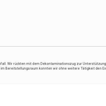
all. Wir rück­ten mit dem Dekon­ta­mi­na­ti­ons­zug zur Unter­stüt­zun
t im Bereit­stel­lungs­raum konn­ten wir ohne wei­te­re Tätig­keit den Ei