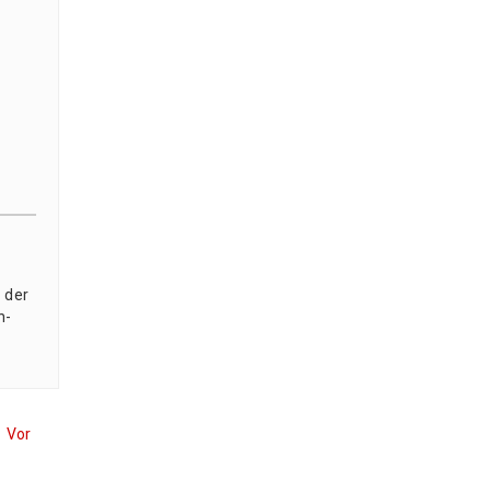
g der
n­
Vor