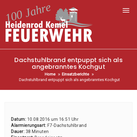
Toggl
Dachstuhlbrand entpuppt sich als
angebranntes Kochgut
Home
Einsatzberichte
Dachstuhlbrand entpuppt sich als angebranntes Kochgut
Datum:
10.08.2016 um 16:51 Uhr
Alar­mie­rungs­art:
F7-Dach­stuhl­brand
Dau­er:
38 Minu­ten