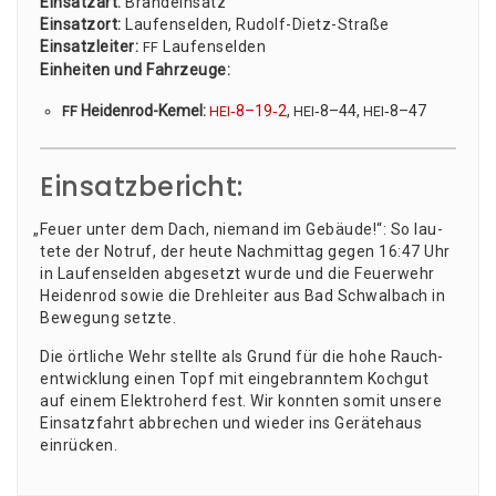
Ein­satz­art:
Brand­ein­satz
Ein­satz­ort:
Lau­fen­sel­den, Rudolf-Dietz-Stra­ße
Ein­satz­lei­ter:
Lau­fen­sel­den
FF
Ein­hei­ten und Fahr­zeu­ge:
Hei­den­rod-Kemel:
‑8–19‑2
,
‑8–44,
‑8–47
FF
HEI
HEI
HEI
Einsatzbericht:
„
Feu­er unter dem Dach, nie­mand im Gebäu­de!“: So lau­
te­te der Not­ruf, der heu­te Nach­mit­tag gegen 16:47 Uhr
in Lau­fen­sel­den abge­setzt wur­de und die Feu­er­wehr
Hei­den­rod sowie die Dreh­lei­ter aus Bad Schwal­bach in
Bewe­gung setzte.
Die ört­li­che Wehr stell­te als Grund für die hohe Rauch­
ent­wick­lung einen Topf mit ein­ge­brann­tem Koch­gut
auf einem Elek­tro­herd fest. Wir konn­ten somit unse­re
Ein­satz­fahrt abbre­chen und wie­der ins Gerä­te­haus
einrücken.